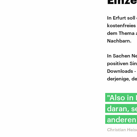
In Erfurt so
kostenfreies
dem Thema ab
Nachbarn.
In Sachen Ne
positiven Sin
Downloads - 
derjenige, de
"Also in
daran, s
anderen
Christian Heise