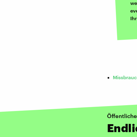
we
ev
Ih
Missbrau
Öffentlich
Endl