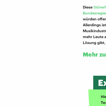
Diese
Störer
Bundesregier
würden offen
Allerdings i
Musikindustr
mehr Leute a
Lösung gibt
Mehr z
E
Hi
Tw