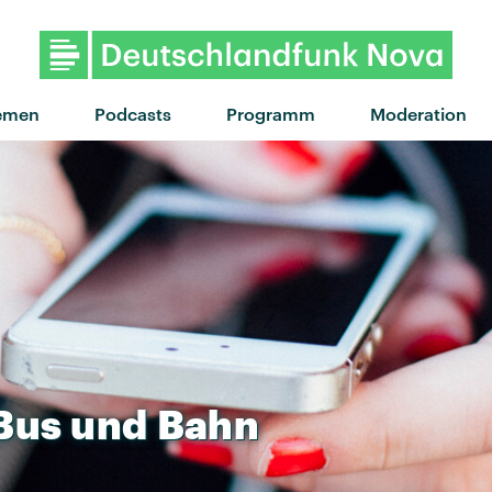
"Never never" von Leoniden 
emen
Podcasts
Programm
Moderation
Bus
und
Bahn