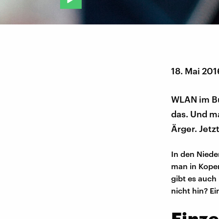
18. Mai 201
WLAN im Bus
das. Und ma
Ärger. Jet
In den Niede
man in Kopen
gibt es auch
nicht hin? Ei
Einze