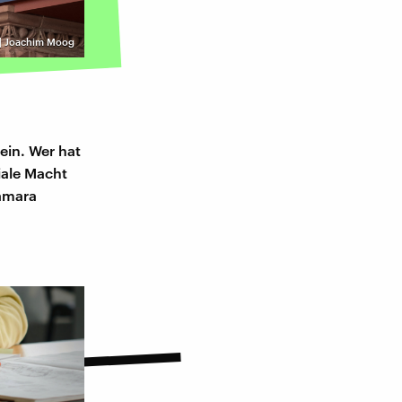
 | Joachim Moog
Nein. Wer hat
iale Macht
Tamara