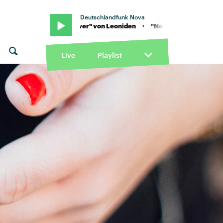
Deutschlandfunk Nova
· "Never never" von Leoniden · "Never never" von Leoniden
Live
Playlist