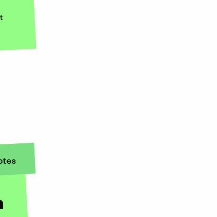
t
otes
n