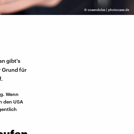
©
cosendolas | photocase.de
n gibt's
r Grund für
f.
ug. Wenn
In den USA
gentlich
aufen