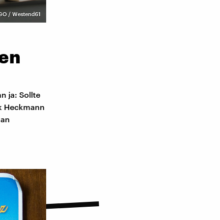
GO / Westend61
ren
 ja: Sollte
irk Heckmann
 an