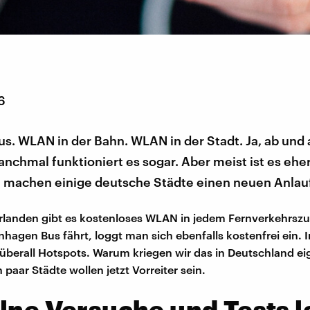
6
. WLAN in der Bahn. WLAN in der Stadt. Ja, ab und a
nchmal funktioniert es sogar. Aber meist ist es ehe
zt machen einige deutsche Städte einen neuen Anlau
rlanden gibt es kostenloses WLAN in jedem Fernverkehrsz
hagen Bus fährt, loggt man sich ebenfalls kostenfrei ein. 
 überall Hotspots. Warum kriegen wir das in Deutschland ei
n paar Städte wollen jetzt Vorreiter sein.
lne Versuche und Tests l