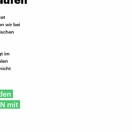
tet
n wir bei
ischen
gt im
alen
nicht
eden
AN mit