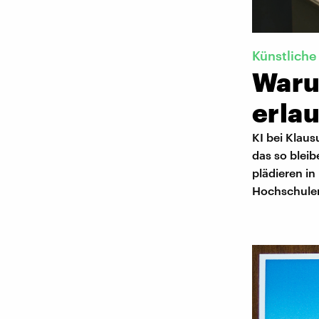
Künstliche
Waru
erlau
KI bei Klaus
das so blei
plädieren i
Hochschule