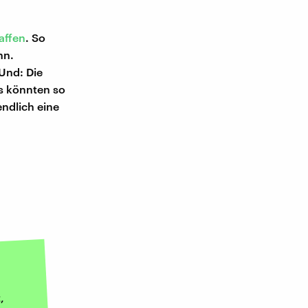
affen
. So
nn.
 Und: Die
Es könnten so
endlich eine
,