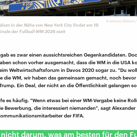
©
picture allianc
dium in der Nähe von New York City findet am 19.
Finale der Fußball-WM 2026 statt
gab es zwar einen aussichtsreichen Gegenkandidaten. Doc
aben schon vorher ausgemacht, dass die WM in die USA k
im Weltwirtschaftsforum in Davos 2020 sogar zu. "Du wol
te die WM, wir haben das gemeinsam gemacht, noch bevor 
rump. Ein Deal, der nicht an die Öffentlichkeit gelangen sol
fe es häufig. "Wenn etwas bei einer WM-Vergabe keine Rolle
die Bewerbung, die interessiert niemanden", sagt Alexander
ommunikationsmitarbeiter der FIFA.
 nicht darum, was am besten für den F