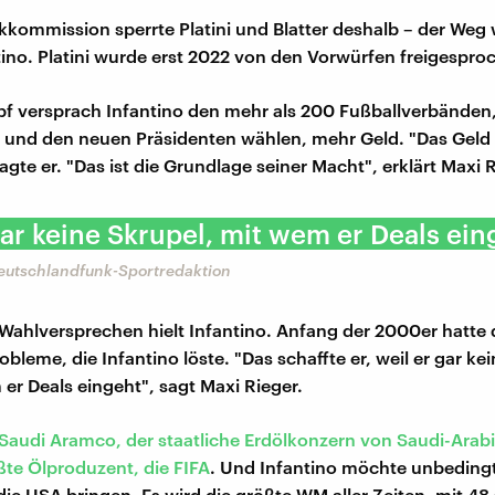
kkommission sperrte Platini und Blatter deshalb – der Weg w
tino. Platini wurde erst 2022 von den Vorwürfen freigespro
 versprach Infantino den mehr als 200 Fußballverbänden, 
d und den neuen Präsidenten wählen, mehr Geld. "Das Geld d
agte er. "Das ist die Grundlage seiner Macht", erklärt Maxi R
gar keine Skrupel, mit wem er Deals ein
Deutschlandfunk-Sportredaktion
Wahlversprechen hielt Infantino. Anfang der 2000er hatte 
robleme, die Infantino löste. "Das schaffte er, weil er gar ke
 er Deals eingeht", sagt Maxi Rieger.
Saudi Aramco, der staatliche Erdölkonzern von Saudi-Arab
ßte Ölproduzent, die FIFA
. Und Infantino möchte unbedingt
ie USA bringen. Es wird die größte WM aller Zeiten, mit 48 