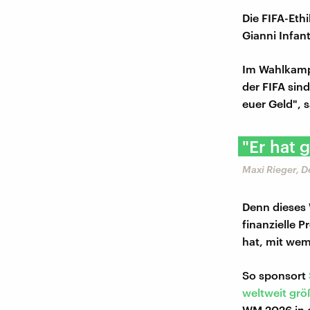
Die FIFA-Ethi
Gianni Infan
Im Wahlkampf
der FIFA sin
euer Geld", s
"Er hat 
Maxi Rieger, 
Denn dieses 
finanzielle P
hat, mit wem
So sponsort
weltweit grö
WM 2026 in d