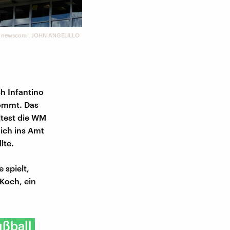
e / newscom | JOHN ANGELILLO
h Infantino
ommt. Das
ltest die WM
ich ins Amt
lte.
 spielt,
 Koch, ein
ußball