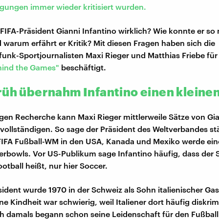
gungen immer wieder kritisiert wurden.
 FIFA-Präsident Gianni Infantino wirklich? Wie konnte er so
warum erfährt er Kritik? Mit diesen Fragen haben sich die
unk-Sportjournalisten Maxi Rieger und Matthias Friebe für
hind the Games"
beschäftigt.
rüh übernahm Infantino einen kleine
gen Recherche kann Maxi Rieger mittlerweile Sätze von Gi
rvollständigen. So sage der Präsident des Weltverbandes st
FA Fußball-WM in den USA, Kanada und Mexiko werde ein
rbowls. Vor US-Publikum sage Infantino häufig, dass der S
ootball heißt, nur hier Soccer.
sident wurde 1970 in der Schweiz als Sohn italienischer Gas
e Kindheit war schwierig, weil Italiener dort häufig diskrim
 damals begann schon seine Leidenschaft für den Fußball