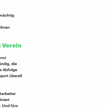
 mächtig
 ihren
n Verein
anni
ändig, die
e Abfolge
port überall
tarbeiter
iniert
. Und fürs