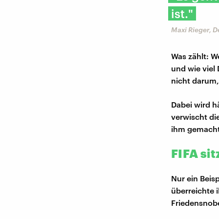
ist."
Maxi Rieger, 
Was zählt: 
und wie viel
nicht darum,
Dabei wird hä
verwischt di
ihm gemacht h
FIFA sit
Nur ein Beisp
überreichte 
Friedensnob