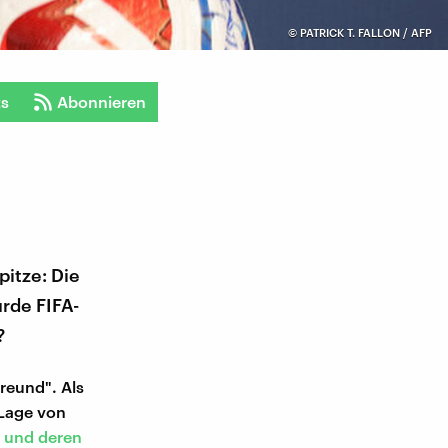
©
PATRICK T. FALLON / AFP
ts
Abonnieren
itze: Die
rde FIFA-
?
reund". Als
 Lage von
, und deren