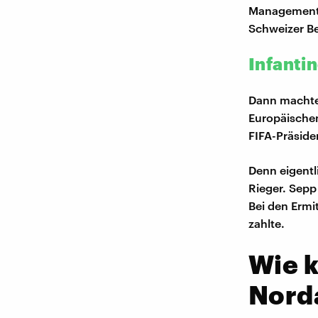
Management: 
Schweizer B
Infanti
Dann machte 
Europäischen
FIFA-Präside
Denn eigentli
Rieger. Sepp
Bei den Ermi
zahlte.
Wie 
Nord