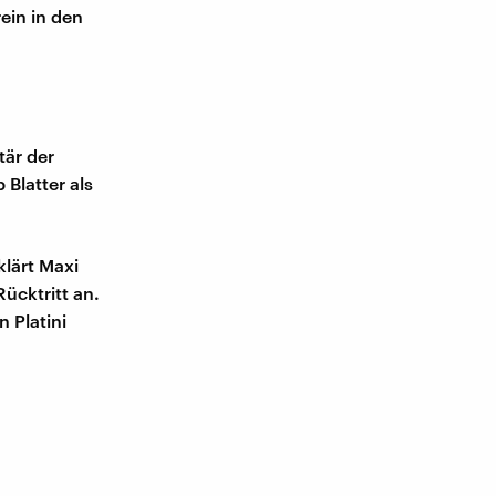
ein in den
tär der
Blatter als
klärt Maxi
ücktritt an.
 Platini