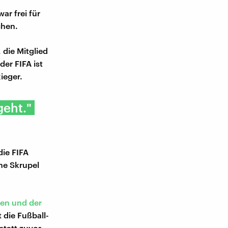
ar frei für
chen.
die Mitglied
er FIFA ist
ieger.
geht."
die FIFA
ine Skrupel
ien und der
 die Fußball-
statt zuvor