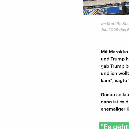
Im MetLife Sta
Juli 2026 das 
Mit Marokko 
und Trump h
gab Trump be
und ich woll
kam", sagte T
Genau so lau
dann ist es 
ehemaliger K
"Es geht