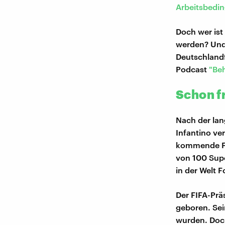
Arbeitsbedin
Doch wer ist
werden? Und 
Deutschlandf
Podcast
"Be
Schon f
Nach der lan
Infantino ve
kommende FI
von 100 Supe
in der Welt F
Der FIFA-Prä
geboren. Sein
wurden. Doch