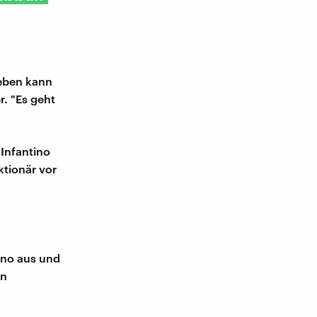
eben kann
r. "Es geht
 Infantino
ktionär vor
tino aus und
en