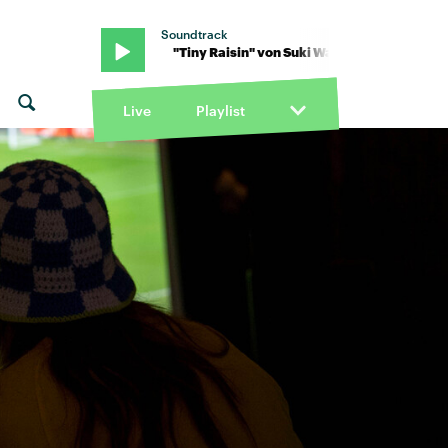
Soundtrack
 Waterhouse · "Tiny Raisin" von Suki Waterhouse · "Tiny Raisin" vo
Live
Playlist