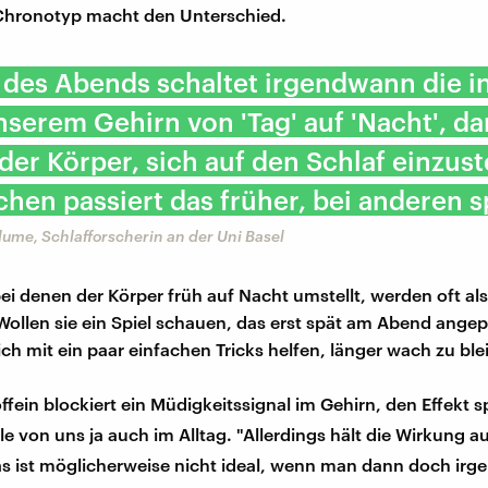
 Chronotyp macht den Unterschied.
 des Abends schaltet irgendwann die i
nserem Gehirn von 'Tag' auf 'Nacht', d
der Körper, sich auf den Schlaf einzust
hen passiert das früher, bei anderen s
Blume, Schlafforscherin an der Uni Basel
bei denen der Körper früh auf Nacht umstellt, werden oft als
Wollen sie ein Spiel schauen, das erst spät am Abend angepf
ich mit ein paar einfachen Tricks helfen, länger wach zu ble
ffein blockiert ein Müdigkeitssignal im Gehirn, den Effekt 
le von uns ja auch im Alltag. "Allerdings hält die Wirkung a
Das ist möglicherweise nicht ideal, wenn man dann doch ir