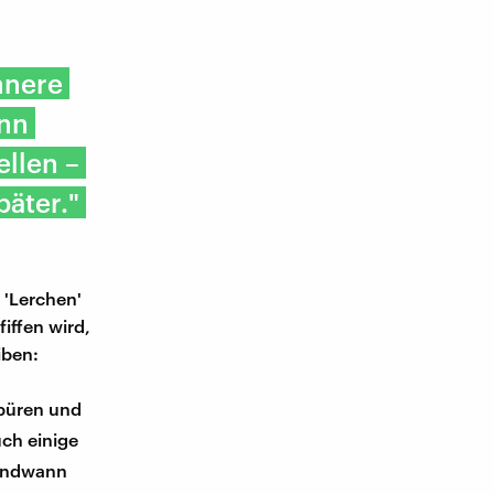
nnere
ann
ellen –
päter."
 'Lerchen'
iffen wird,
iben:
spüren und
uch einige
gendwann