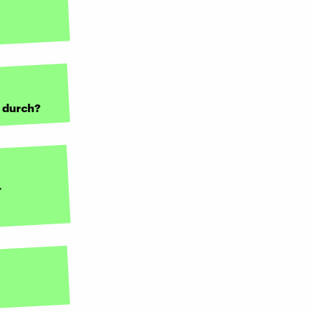
g durch?
r