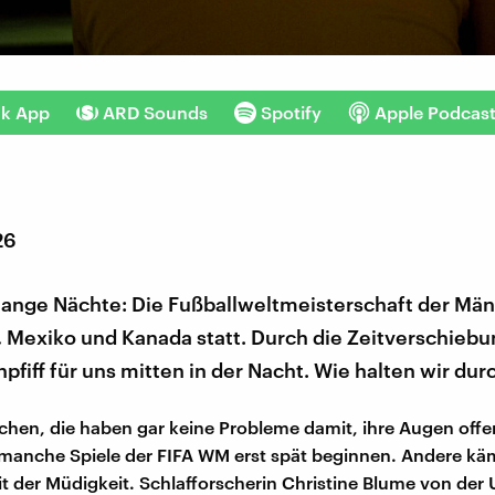
nk App
ARD Sounds
Spotify
Apple Podcas
26
lange Nächte: Die Fußballweltmeisterschaft der Män
 Mexiko und Kanada statt. Durch die Zeitverschiebun
fiff für uns mitten in der Nacht. Wie halten wir dur
chen, die haben gar keine Probleme damit, ihre Augen offe
 manche Spiele der FIFA WM erst spät beginnen. Andere k
t der Müdigkeit. Schlafforscherin Christine Blume von der 