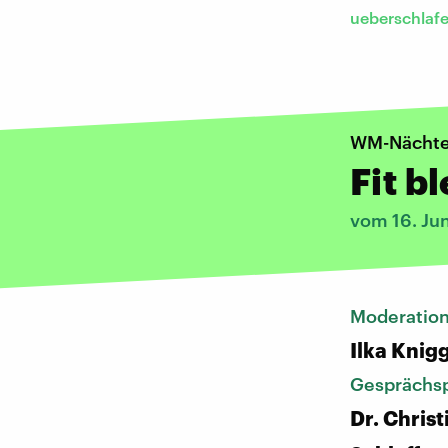
ueberschlaf
WM-Nächt
Fit b
vom 16. Ju
Moderatio
Ilka Knig
Gesprächsp
Dr. Chris