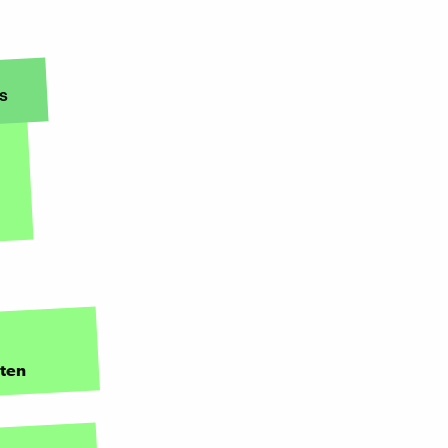
s
lten