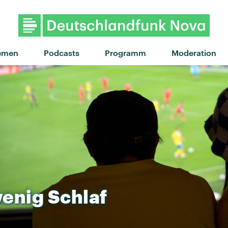
"Tiny Raisin" von Suki
emen
Podcasts
Programm
Moderation
enig
Schlaf