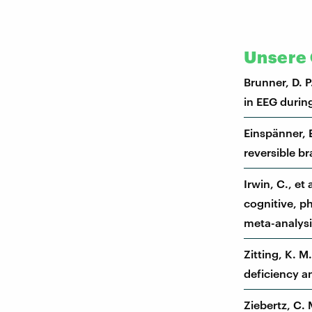
Unsere 
Brunner, D. P
in EEG durin
Einspänner, 
reversible b
Irwin, C., et
cognitive, p
meta-analysi
Zitting, K. M
deficiency an
Ziebertz, C. 