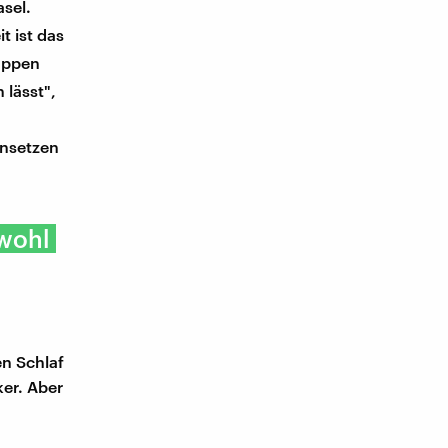
asel.
t ist das
lappen
 lässt",
insetzen
 wohl
n Schlaf
er. Aber