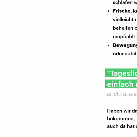
schlafen w
Frische, k
vielleicht
behelfen o
empfiehlt 
Bewegun
oder aufs
"Tagesli
einfach 
Dr. Christine 
Haben wir da
bekommen, k
auch da hat 