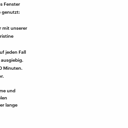
s Fenster
 genutzt:
r mit unserer
ristine
uf jeden Fall
 ausgiebig.
0 Minuten.
r.
ume und
elen
er lange