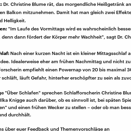
:
Dr. Christine Blume rät, das morgendliche Heißgetränk an
den Balkon mitzunehmen. Damit hat man gleich zwei Effekte
d Helligkeit.
en:
"Im Laufe des Vormittags wird es wahrscheinlich besse
 denn dann fördert der Körper mehr Wachheit", sagt Dr. Ch
hlaf:
Nach einer kurzen Nacht ist ein kleiner Mittagsschlaf a
Idee. Idealerweise eher am frühen Nachmittag und nicht zu
fforscherin empfiehlt einen Powernap von 20 bis maximal 3
 schläft, läuft Gefahr, hinterher erschöpfter zu sein als zuvo
lge "Über Schlafen" sprechen Schlafforscherin Christine Bl
lka Knigge auch darüber, ob es sinnvoll ist, bei späten Spi
en" und einen frühen Wecker zu stellen – oder ob man bess
und durchhält.
uns über euer Feedback und Themenvorschläge an