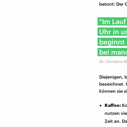
betont: Der
"Im Lauf
Uhr in u
beginnt 
bei manc
Dr. Christine 
Diejenigen, 
bezeichnet. 
können sie s
Kaffee:
Ko
nutzen vie
Zeit an. 