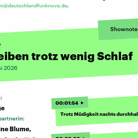
en@deutschlandfunknova.de
.
Shownote
e
leiben trotz wenig Schlaf
ni 2026
n:
00
:
01
:
54
ge
Trotz Müdigkeit nachts durchha
artnerin:
tine Blume,