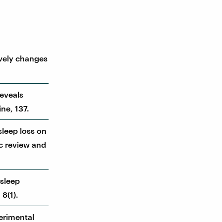
sively changes
reveals
ne, 137.
sleep loss on
c review and
 sleep
 8(1).
perimental