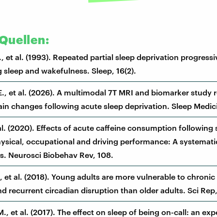
Quellen:
., et al. (1993). Repeated partial sleep deprivation progres
g sleep and wakefulness. Sleep, 16(2).
E., et al. (2026). A multimodal 7T MRI and biomarker study 
rain changes following acute sleep deprivation. Sleep Medici
 al. (2020). Effects of acute caffeine consumption following 
hysical, occupational and driving performance: A systemati
s. Neurosci Biobehav Rev, 108.
., et al. (2018). Young adults are more vulnerable to chronic
d recurrent circadian disruption than older adults. Sci Rep,
M., et al. (2017). The effect on sleep of being on-call: an ex