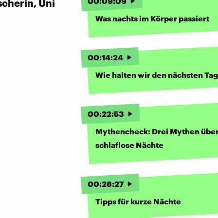
00
:
09
:
09
scherin, Uni
Was nachts im Körper passiert
00
:
14
:
24
Wie halten wir den nächsten Ta
00
:
22
:
53
Mythencheck: Drei Mythen übe
schlaflose Nächte
00
:
28
:
27
Tipps für kurze Nächte