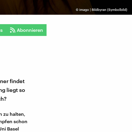
©
imago | Bildbyran (Symbolbild)
ts
Abonnieren
ner findet
g liegt so
ch?
n zu halten,
ämpfen schon
Uni Basel