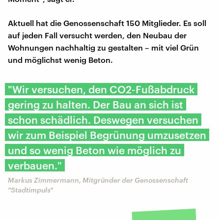
Aktuell hat die Genossenschaft 150 Mitglieder. Es soll
auf jeden Fall versucht werden, den Neubau der
Wohnungen nachhaltig zu gestalten – mit viel Grün
und möglichst wenig Beton.
"Wir versuchen, den CO2-Fußabdruck
gering zu halten. Der Bau an sich ist
schon schädlich. Deswegen versuchen
wir zum Beispiel Begrünung umzusetzen
und so wenig Beton wie möglich zu
verbauen."
Markus Zimmermann, Mitgründer der Genossenschaft
"Stadtimpuls"