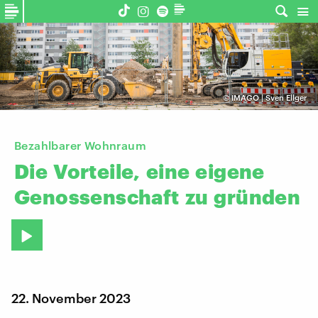
©
IMAGO | Sven Ellger
Bezahlbarer Wohnraum
Die
Vorteile,
eine
eigene
Genossenschaft
zu
gründen
22. November 2023