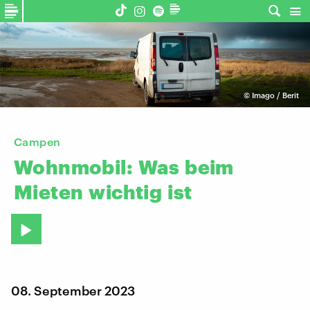
©
Imago / Berit
Campen
Wohnmobil:
Was
beim
Mieten
wichtig
ist
08. September 2023