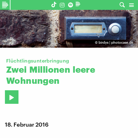
©
birdys | photocase.de
Flüchtlingsunterbringung
Zwei
Millionen
leere
Wohnungen
18. Februar 2016