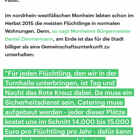
Im nordrhein-westfälischen Monheim lebten schon im
Herbst 2015 die meisten Flüchtlinge in normalen
Wohnungen. Denn,
so sagt Monheims Bürgermeister
Daniel Zimmermann
, am Ende ist das für die Stadt
billiger als eine Gemeinschaftsunterkunft zu
unterhalten:
"Für jeden Flüchtling, den wir in der
Turnhalle unterbringen, ist Tag und
Nacht das Rote Kreuz dabei. Da muss ein
Sicherheitsdienst sein, Catering muss
aufgebaut werden - jeder dieser Plätze
kostet uns im Schnitt 14.000 bis 15.000
Euro pro Flüchtling pro Jahr - dafür kann