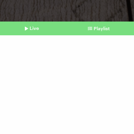
Live
Playlist
©
IMAGO / Cavan Images (Symbolbild)
Shownotes
Wohnungsmarkt
"Möbliertes Wohnen auf
Zeit" wird zum Problem
Beitrag aus unserem Archiv vom 19. Mai 2025