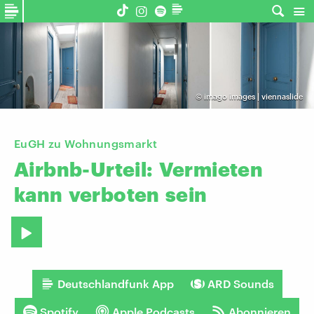
©
imago images | viennaslide
EuGH zu Wohnungsmarkt
Airbnb-Urteil:
Vermieten
kann
verboten
sein
Deutschlandfunk App
ARD Sounds
Spotify
Apple Podcasts
Abonnieren