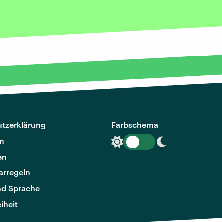
tzerklärung
Farbschema
m
en
rregeln
nd Sprache
eiheit