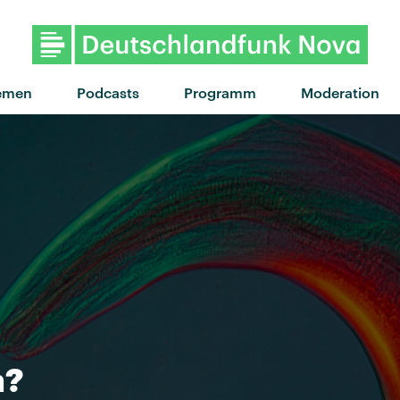
"Summer nights" von Zimm
emen
Podcasts
Programm
Moderation
n?