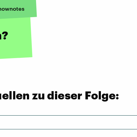
hownotes
n?
llen zu dieser Folge: