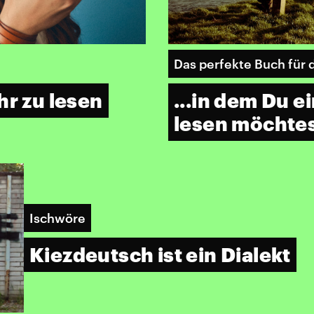
Das perfekte Buch für
hr zu lesen
...in dem Du e
lesen möchte
Ischwöre
Kiezdeutsch ist ein Dialekt