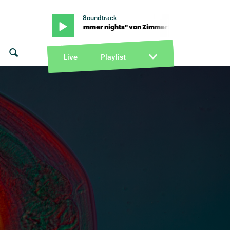
Soundtrack
er90 · "Summer nights" von Zimmer90 · "Summer nights" von Zi
Live
Playlist