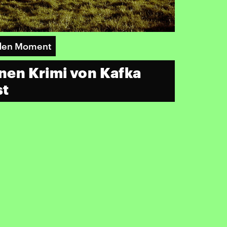
 den Moment
inen Krimi von Kafka
st