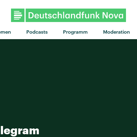
"Comfortable" von Mo
emen
Podcasts
Programm
Moderation
elegram