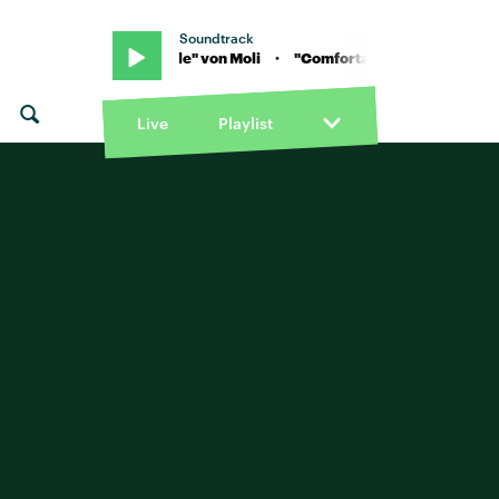
Soundtrack
li · "Comfortable" von Moli · "Comfortable" von Moli
Live
Playlist