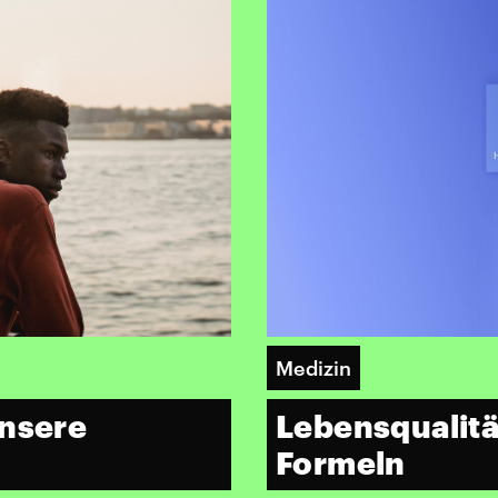
Medizin
unsere
Lebensqualitä
Formeln