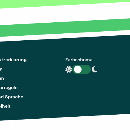
tzerklärung
Farbschema
m
en
rregeln
nd Sprache
eiheit