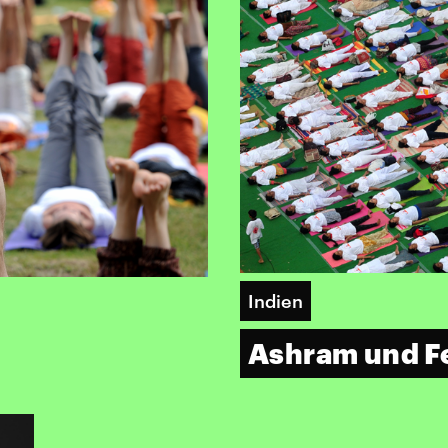
Indien
Ashram und F