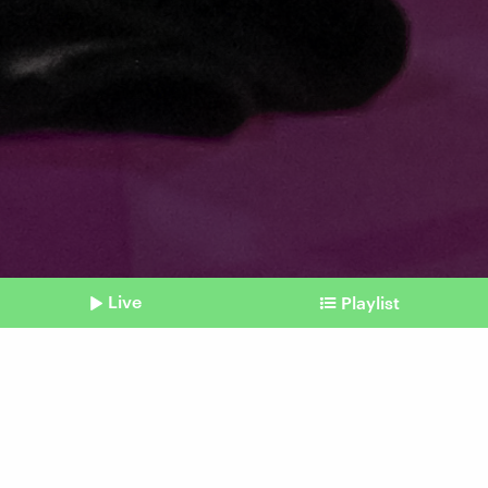
Live
Playlist
©
Chaideer Mahyuddin / Afp (Symbolbild)
Shownotes