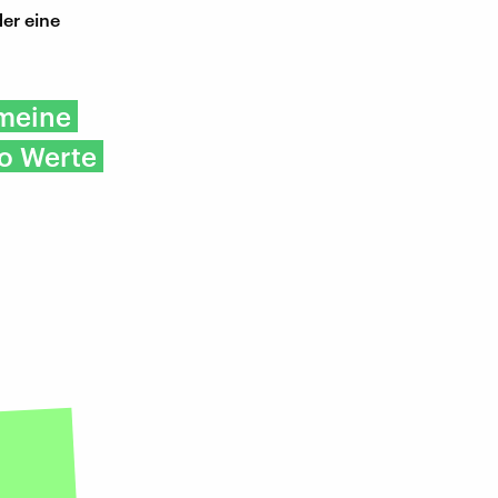
er eine
 meine
so Werte