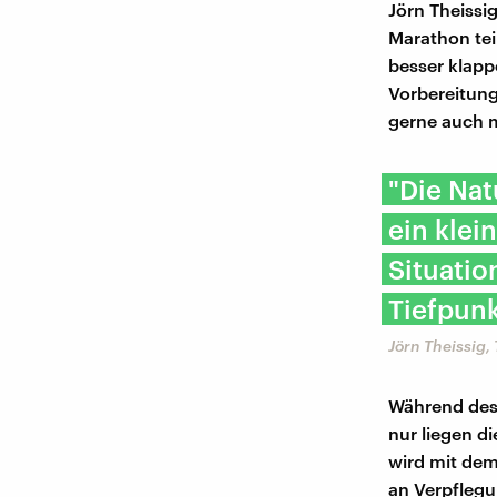
Jörn Theissi
Marathon teil
besser klapp
Vorbereitung
gerne auch m
"Die Nat
ein klei
Situatio
Tiefpun
Jörn Theissig,
Während des
nur liegen d
wird mit dem
an Verpflegu