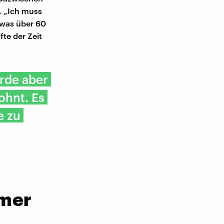
. „Ich muss
twas über 60
fte der Zeit
erde aber
ohnt. Es
e zu
mmer