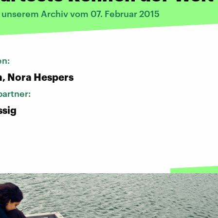
s unserem Archiv vom 07. Februar 2015
en:
n, Nora Hespers
artner:
ssig