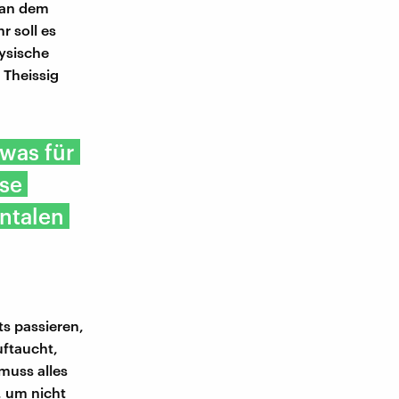
r an dem
r soll es
ysische
 Theissig
 was für
ese
entalen
s passieren,
uftaucht,
muss alles
, um nicht