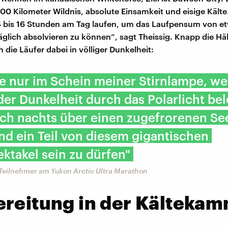
700 Kilometer Wildnis, absolute Einsamkeit und eisige Kälte
4 bis 16 Stunden am Tag laufen, um das Laufpensum von e
äglich absolvieren zu können“, sagt Theissig. Knapp die Häl
 die Läufer dabei in völliger Dunkelheit:
fe nur im Schein meiner Stirnlampe, w
der Dunkelheit durch das Polarlicht bel
lich nachts über einen zugefrorenen Se
nd ein Teil von diesem gigantischen
ktakel sein zu dürfen"
 Teilnehmer am Yukon Arctic Ultra Marathon
ereitung in der Kälteka