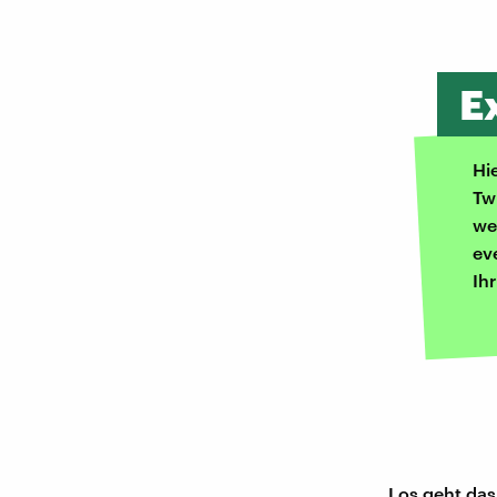
E
Hi
Tw
we
ev
Ih
Los geht das