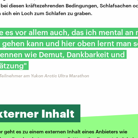
bei diesen kräftezehrenden Bedingungen, Schlafsachen od
 sich ein Loch zum Schlafen zu graben.
be es vor allem auch, das ich mental an
 gehen kann und hier oben lernt man 
kennen wie Demut, Dankbarkeit und
ätzung"
 Teilnehmer am Yukon Arctic Ultra Marathon
xterner Inhalt
er geht es zu einem externen Inhalt eines Anbieters wie