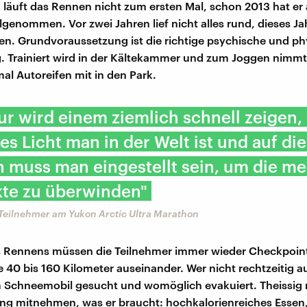
g läuft das Rennen nicht zum ersten Mal, schon 2013 hat e
genommen. Vor zwei Jahren lief nicht alles rund, dieses Jah
en. Grundvoraussetzung ist die richtige psychische und ph
. Trainiert wird in der Kältekammer und zum Joggen nimmt
al Autoreifen mit in den Park.
ur wird einem ziemlich schnell zeigen,
nes Licht man in der Welt ist und auf di
n muss man eingestellt sein, um die m
kte zu überwinden"
 Teilnehmer am Yukon Arctic Ultra Marathon
 Rennens müssen die Teilnehmer immer wieder Checkpoint
ie 40 bis 160 Kilometer auseinander. Wer nicht rechtzeitig a
 Schneemobil gesucht und womöglich evakuiert. Theissig 
ng mitnehmen, was er braucht: hochkalorienreiches Essen