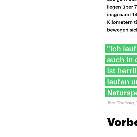
liegen über 
insgesamt 1
Kilometern t
bewegen sich
"Ich lau
auch in 
ist herr
laufen u
Naturspe
Jörn Theissig,
Vorb