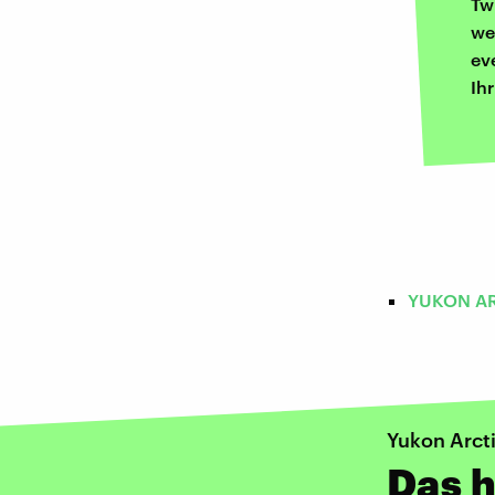
Tw
we
ev
Ih
YUKON AR
Yukon Arct
Das h