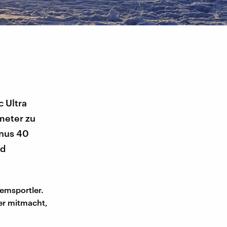
©
 Ultra
meter zu
inus 40
nd
remsportler.
er mitmacht,