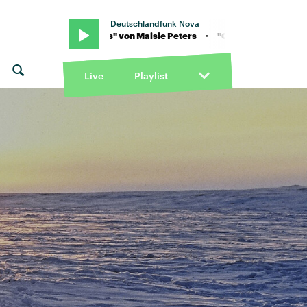
Deutschlandfunk Nova
 · "Questions" von Maisie Peters · "Questions" von Maisie Peters
Live
Playlist