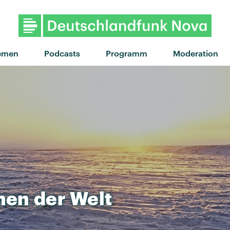
"Questions" von Maisie Peters
emen
Podcasts
Programm
Moderation
nen
der
Welt