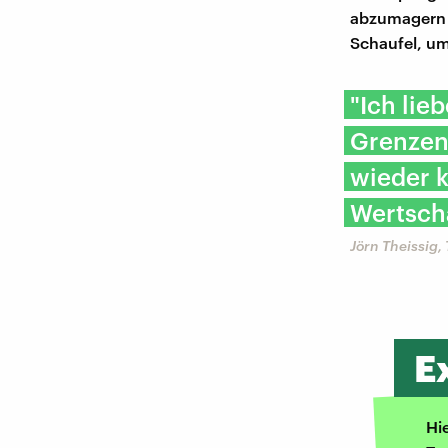
abzumagern 
Schaufel, um
"Ich lie
Grenzen
wieder 
Wertsch
Jörn Theissig,
E
Hi