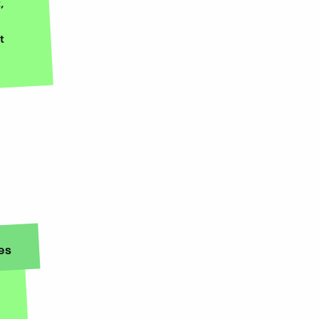
,
t
es