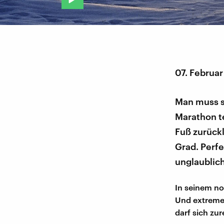
07. Februar
Man muss s
Marathon t
Fuß zurück
Grad. Perfe
unglaublic
In seinem nor
Und extremer
darf sich zu