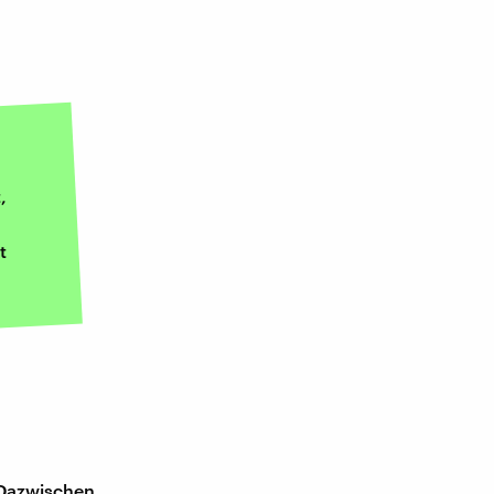
,
t
 Dazwischen