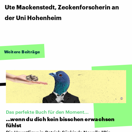
Ute Mackenstedt, Zeckenforscherin an
der Uni Hohenheim
Weitere Beiträge
©
Das perfekte Buch für den Moment...
…wenn du dich kein bisschen erwachsen
fühlst