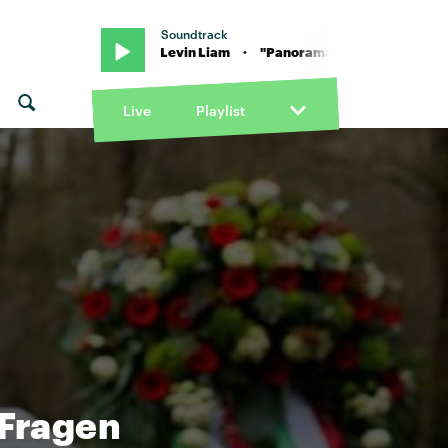
Soundtrack
TSCHKRIEG & Levin Liam · "Panorama" von KITSCHKRIEG & Levin 
Live
Playlist
Fragen