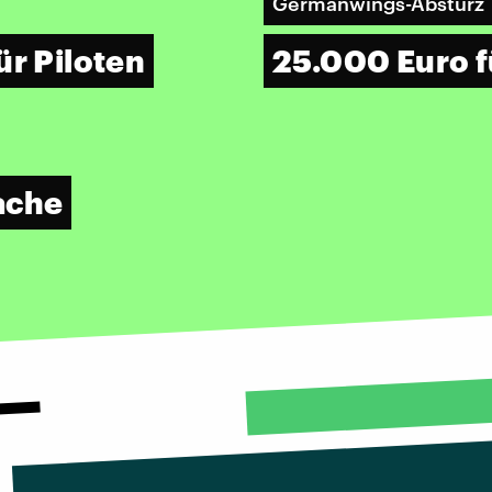
Germanwings-Absturz
ür Piloten
25.000 Euro f
ache