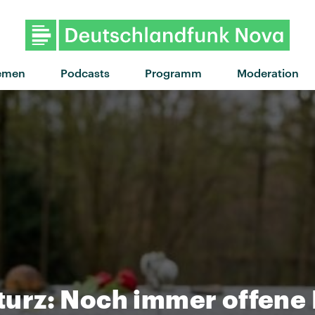
"Panorama" von KI
emen
Podcasts
Programm
Moderation
urz: Noch immer offene 