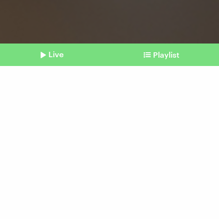
Live
Playlist
©
IMAGO / Westend61
Shownotes
Finanztipps
Zeit für die
Steuererklärung! – Darauf
könnt ihr achten
Beitrag aus unserem Archiv vom 20. Juli 2024