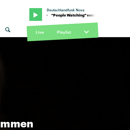
Deutschlandfunk Nova
on Sam Fender · "People Watching" von Sam Fender · "People Watc
Live
Playlist
kommen