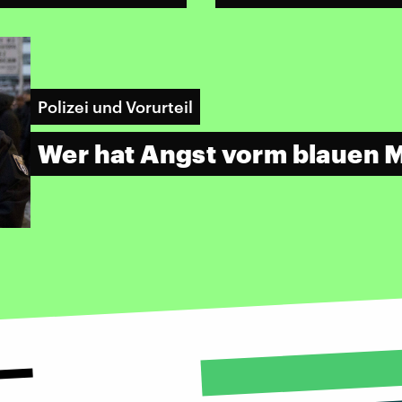
Polizei und Vorurteil
Wer hat Angst vorm blauen 