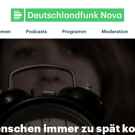
"People Watching" v
emen
Podcasts
Programm
Moderation
nschen immer zu spät 