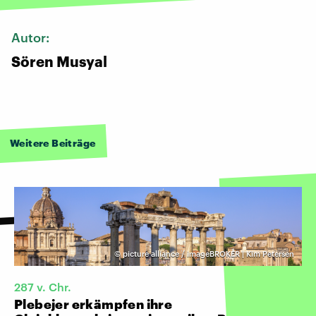
Autor:
Sören Musyal
Weitere Beiträge
©
picture alliance / imageBROKER | Kim Petersen
287 v. Chr.
Plebejer erkämpfen ihre