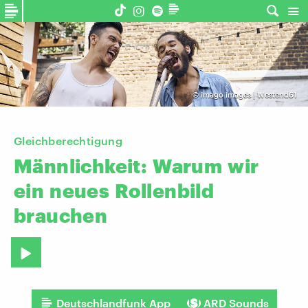
©
imago images | Westend61
Gleichberechtigung
Männlichkeit:
Warum
wir
ein
neues
Rollenbild
brauchen
Deutschlandfunk App
ARD Sounds