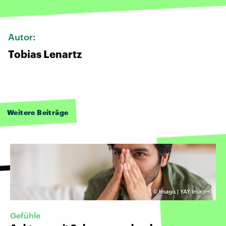
Autor:
Tobias Lenartz
Weitere Beiträge
©
Imago | YAY Images
Gefühle