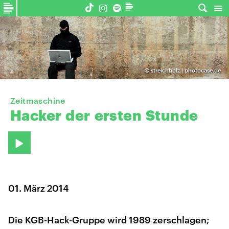
©
streichholz | photocase.de
Zeitmaschine
Hacker
der
ersten
Stunde
01. März 2014
Die KGB-Hack-Gruppe wird 1989 zerschlagen;