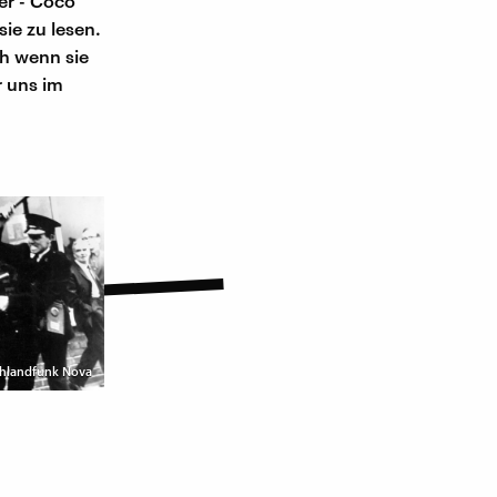
er - Coco
ie zu lesen.
ch wenn sie
r uns im
hlandfunk Nova