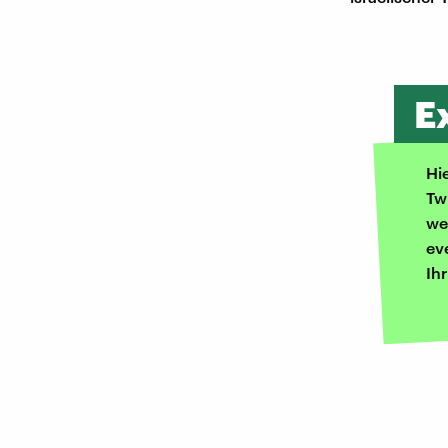
E
Hi
Tw
we
ev
Ih