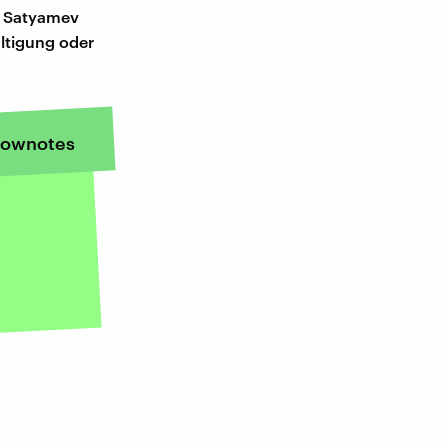
g Satyamev
ltigung oder
ownotes