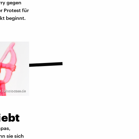
rry gegen
r Protest für
kt beginnt.
in | photocase.de
iebt
apas,
n sie sich