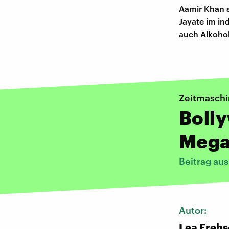
Aamir Khan s
Jayate im in
auch Alkohol
Zeitmasch
Boll
Mega
Beitrag au
Autor:
Lea Frehs