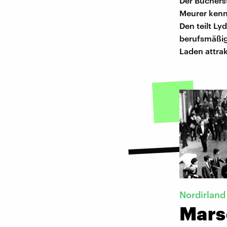
Der Büchers
Meurer kennt
Den teilt L
berufsmäßig 
Laden attra
Nordirland
Mars