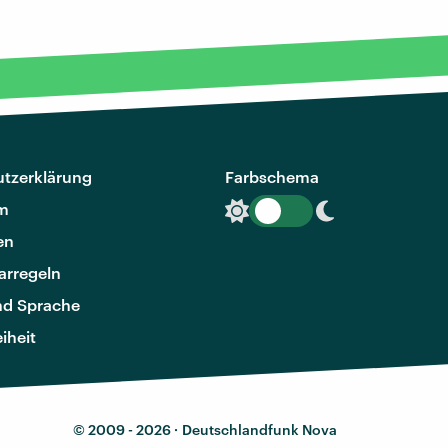
tzerklärung
Farbschema
m
en
rregeln
nd Sprache
eiheit
© 2009 - 2026 ·
Deutschlandfunk Nova