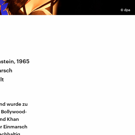
©
dpa
nstein, 1965
arsch
lt
 und wurde zu
s Bollywood-
 Und Khan
er Einmarsch
achhaltig.