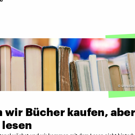
©
Unsplas
 wir Bücher kaufen, abe
 lesen