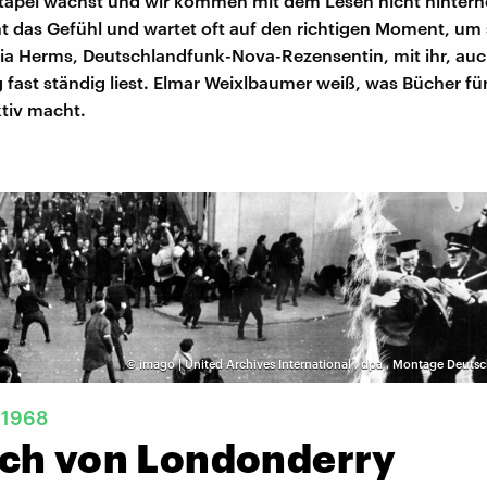
tapel wächst und wir kommen mit dem Lesen nicht hinterh
 das Gefühl und wartet oft auf den richtigen Moment, um s
ydia Herms, Deutschlandfunk-Nova-Rezensentin, mit ihr, au
fast ständig liest. Elmar Weixlbaumer weiß, was Bücher fü
ktiv macht.
©
imago | United Archives International
,
dpa
,
Montage Deutsc
 1968
ch von Londonderry