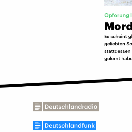
Opferung I
Mord
Es scheint g
geliebten So
stattdessen 
gelernt habe