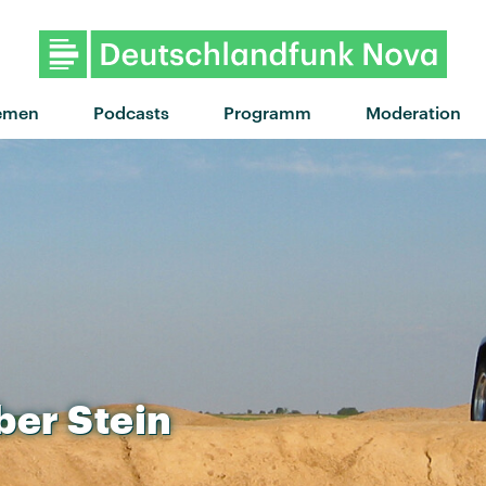
"Berlin TV Tower" von B
emen
Podcasts
Programm
Moderation
ber
Stein