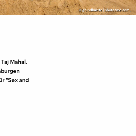
©
grundhaerte | photocase.com
,
 Taj Mahal.
chburgen
ür "Sex and