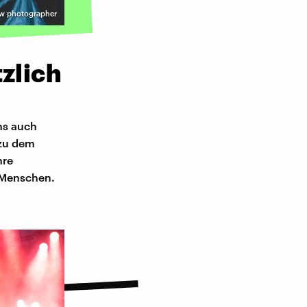
aw photographer
zlich
ns auch
 zu dem
hre
Menschen.