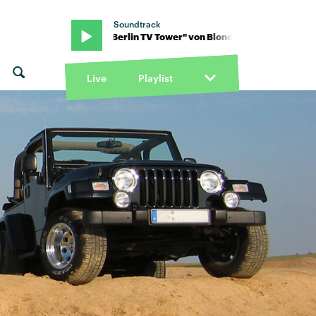
Soundtrack
londshell · "Berlin TV Tower" von Blondshell · "Berlin TV Tower" vo
Live
Playlist