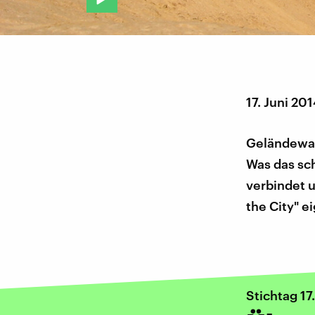
17. Juni 20
Geländewag
Was das sc
verbindet u
the City" e
Stichtag 17.