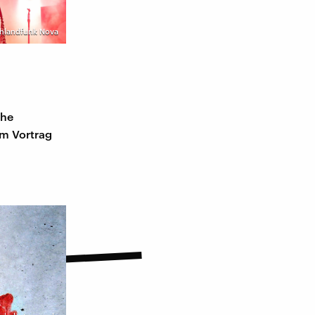
chlandfunk Nova
che
em Vortrag