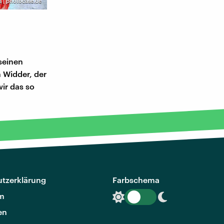
s | photocase.de
 seinen
n Widder, der
wir das so
tzerklärung
Farbschema
m
en