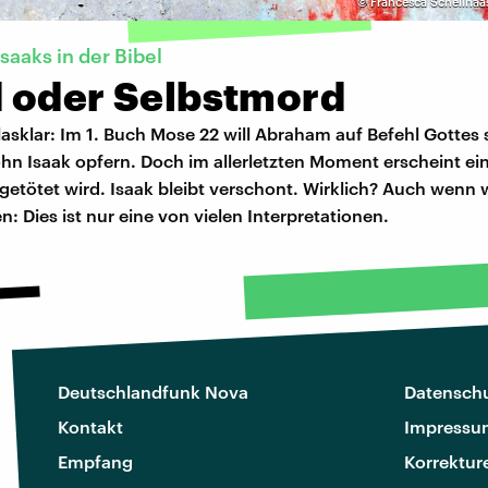
©
Francesca Schellhaa
saaks in der Bibel
 oder Selbstmord
lasklar: Im 1. Buch Mose 22 will Abraham auf Befehl Gottes
hn Isaak opfern. Doch im allerletzten Moment erscheint ei
getötet wird. Isaak bleibt verschont. Wirklich? Auch wenn 
n: Dies ist nur eine von vielen Interpretationen.
Deutschlandfunk Nova
Datenschu
Kontakt
Impressu
Empfang
Korrektur