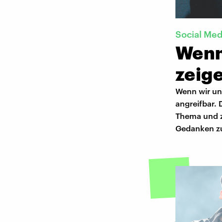
Social Med
Wenn 
zeig
Wenn wir un
angreifbar.
Thema und z
Gedanken z