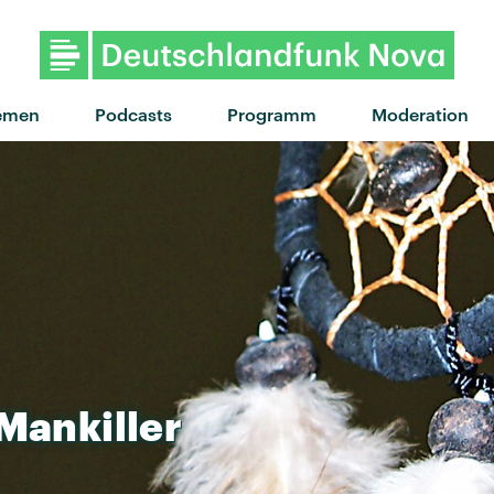
"Sue Me" von Audrey Hob
emen
Podcasts
Programm
Moderation
Mankiller