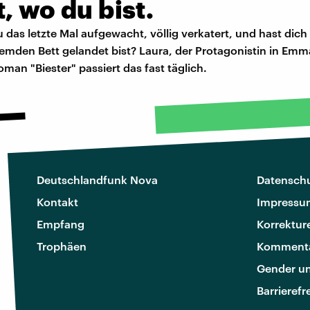
, wo du bist.
 das letzte Mal aufgewacht, völlig verkatert, und hast dich
remden Bett gelandet bist? Laura, der Protagonistin in Emm
an "Biester" passiert das fast täglich.
Deutschlandfunk Nova
Datenschu
Kontakt
Impressu
Empfang
Korrektur
Trophäen
Kommenta
Gender u
Barrierefr