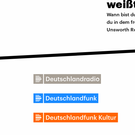
weißt
Wann bist du
du in dem f
Unsworth Rom