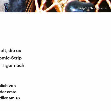
©
ig3l | Photocase.de
lt, die es
omic-Strip
r Tiger nach
mlich von
der erste
ller am 18.