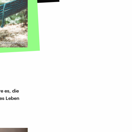
| photocase.com
e es, die
ves Leben