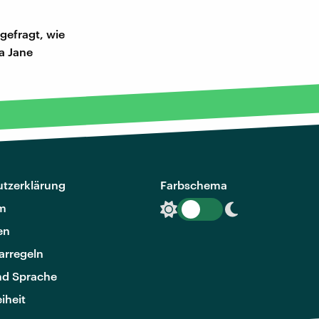
 gefragt, wie
a Jane
tzerklärung
Farbschema
m
en
rregeln
nd Sprache
eiheit