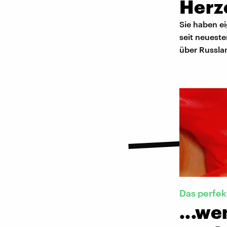
Herz
Sie haben e
seit neueste
über Russla
Das perfek
...we