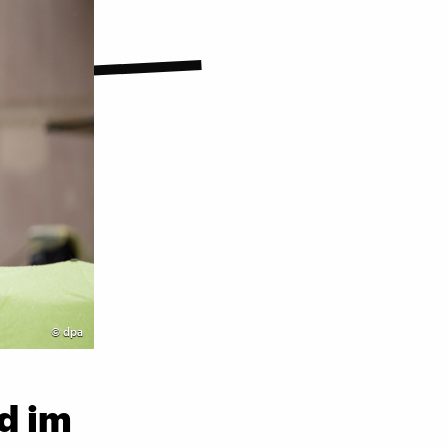
©
dpa
d im