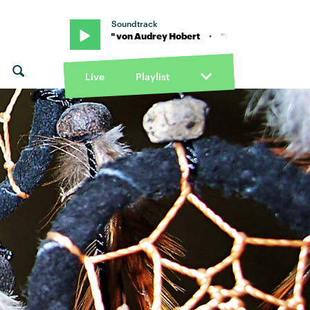
Soundtrack
ert · "Sue Me" von Audrey Hobert · "Sue Me" von Audrey Hobert
Live
Playlist