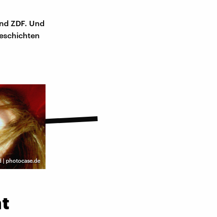
und ZDF. Und
Geschichten
d | photocase.de
ht