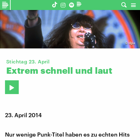
©
dpa
Stichtag 23. April
Extrem
schnell
und
laut
23. April 2014
Nur wenige Punk-Titel haben es zu echten Hits