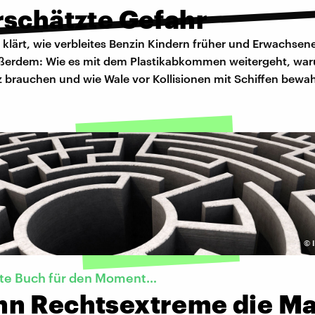
rschätzte Gefahr
klärt, wie verbleites Benzin Kindern früher und Erwachsen
ßerdem: Wie es mit dem Plastikabkommen weitergeht, wa
 brauchen und wie Wale vor Kollisionen mit Schiffen bewa
©
kte Buch für den Moment…
n Rechtsextreme die M