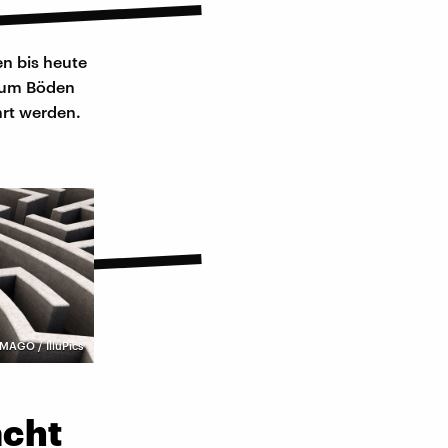
en bis heute
rum Böden
hrt werden.
IMAGO / IlluPics
acht