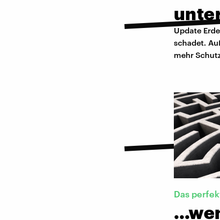
unte
Update Erde 
schadet. Au
mehr Schutz
Das perfe
…wen