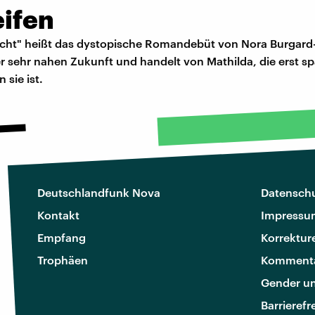
eifen
icht" heißt das dystopische Romandebüt von Nora Burgard-
ner sehr nahen Zukunft und handelt von Mathilda, die erst sp
 sie ist.
Deutschlandfunk Nova
Datenschu
Kontakt
Impressu
Empfang
Korrektur
Trophäen
Kommenta
Gender u
Barrierefr