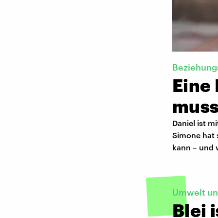
Beziehungs
Eine 
muss
Daniel ist 
Simone hat 
kann – und 
Umwelt un
Blei 