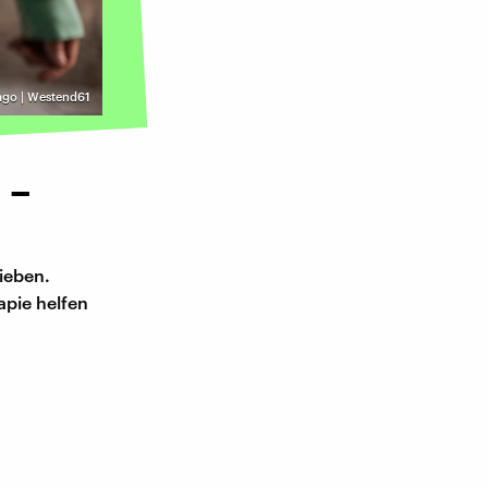
ago | Westend61
 –
ieben.
apie helfen