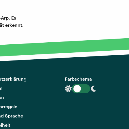
Arp. Es
ät erkennt,
tzerklärung
Farbschema
m
en
rregeln
nd Sprache
eiheit