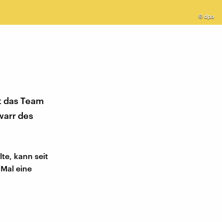
©
dpa
ft das Team
warr des
te, kann seit
 Mal eine