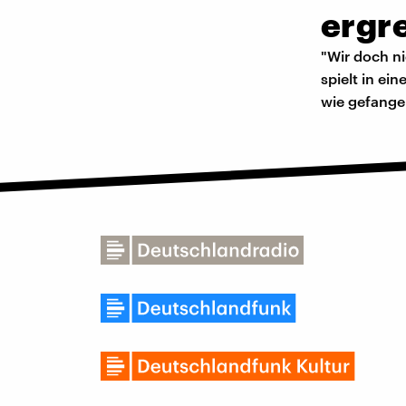
ergr
"Wir doch n
spielt in ei
wie gefangen