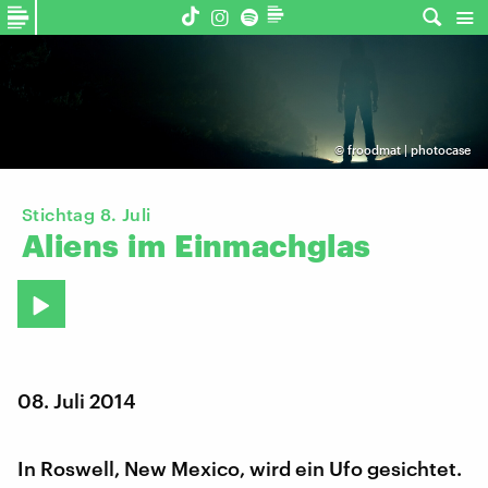
©
froodmat | photocase
Stichtag 8. Juli
Aliens
im
Einmachglas
08. Juli 2014
In Roswell, New Mexico, wird ein Ufo gesichtet.