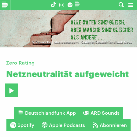
©
Revanche | photocase.com
,
Collage: Deutschlandfunk Nova
Zero Rating
Netzneutralität
aufgeweicht
Deutschlandfunk App
ARD Sounds
Spotify
Apple Podcasts
Abonnieren