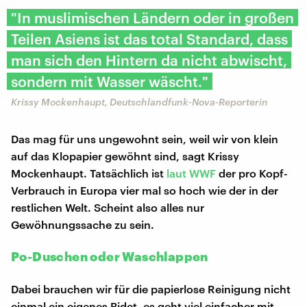
"In muslimischen Ländern oder in großen
Teilen Asiens ist das total Standard, dass
man sich den Hintern da nicht abwischt,
sondern mit Wasser wäscht."
Krissy Mockenhaupt, Deutschlandfunk-Nova-Reporterin
Das mag für uns ungewohnt sein, weil wir von klein
auf das Klopapier gewöhnt sind, sagt Krissy
Mockenhaupt. Tatsächlich ist
laut WWF
der pro Kopf-
Verbrauch in Europa vier mal so hoch wie der in der
restlichen Welt. Scheint also alles nur
Gewöhnungssache zu sein.
Po-Duschen oder Waschlappen
Dabei brauchen wir für die papierlose Reinigung nicht
einmal ein eigenes Bidet, es geht viel einfacher mit