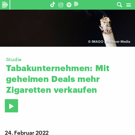
©
IMAGO | Kirchner-Media
Studie
Tabakunternehmen:
Mit
geheimen
Deals
mehr
Zigaretten
verkaufen
24. Februar 2022