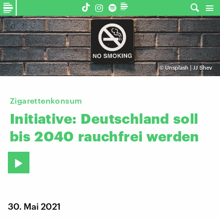
©
Unsplash | JJ Shev
Zigarettenkonsum
Initiative:
Deutschland
soll
bis
2040
rauchfrei
werden
30. Mai 2021