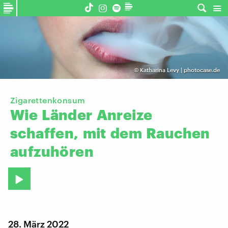
©
Katharina Levy | photocase.de
Zigarettenkonsum
Wie
Länder
Anreize
schaffen,
mit
dem
Rauchen
aufzuhören
28. März 2022