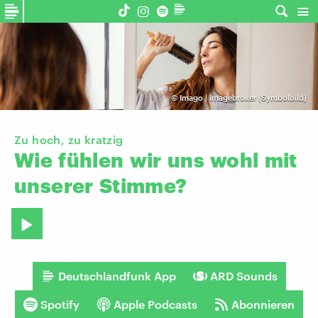
©
Imago | imagebroker (Symbolbild)
Zu hoch, zu kratzig
Wie
fühlen
wir
uns
wohl
mit
unserer
Stimme?
Deutschlandfunk App
ARD Sounds
Spotify
Apple Podcasts
Abonnieren