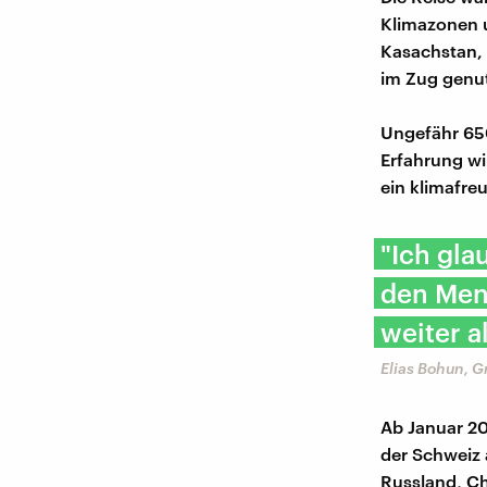
Klimazonen u
Kasachstan, 
im Zug genut
Ungefähr 650
Erfahrung wi
ein klimafre
"Ich gla
den Men
weiter a
Elias Bohun, G
Ab Januar 20
der Schweiz 
Russland, Ch