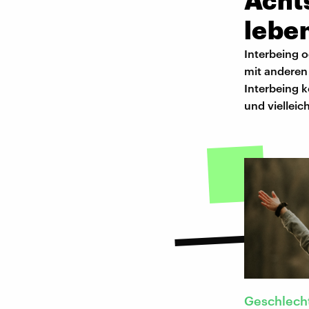
Acht
lebe
Interbeing o
mit anderen
Interbeing 
und viellei
Geschlecht