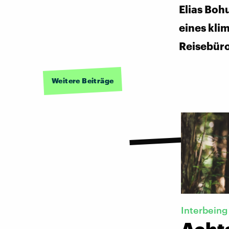
Elias Boh
eines kli
Reisebür
Weitere Beiträge
Interbeing