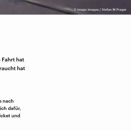
©
imago images / Stefan M Prager
 Fahrt hat
raucht hat
e nach
ich dafür,
icket und