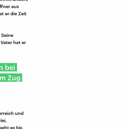
ffner aus
 er die Zeit
 Seine
Vater hat er
n bei
em Zug
erreich und
lei,
eht es bis