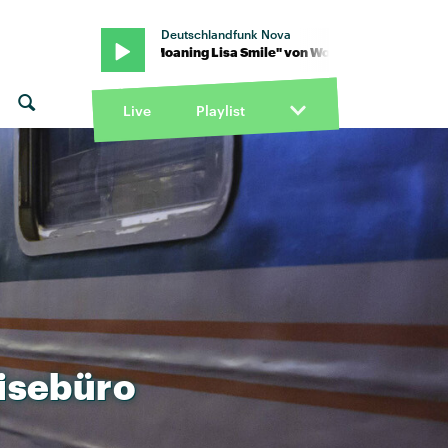
Deutschlandfunk Nova
Alice · "Moaning Lisa Smile" von Wolf Alice · "Moaning Lisa Smile"
Live
Playlist
isebüro