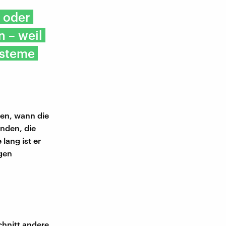
 oder
n – weil
ysteme
en, wann die
nden, die
lang ist er
agen
schnitt andere