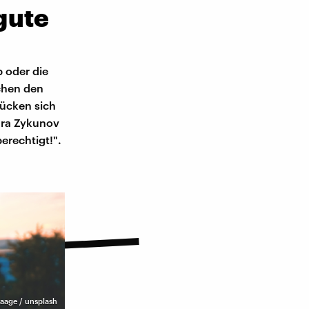
gute
 oder die
chen den
rücken sich
dra Zykunov
erechtigt!".
aage / unsplash