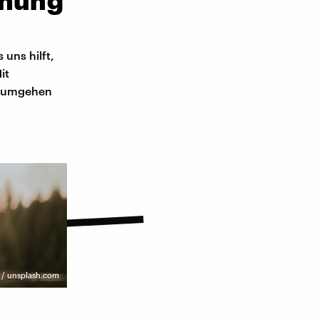
ehung
 uns hilft,
it
se umgehen
z / unsplash.com