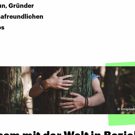
un, Gründer
mafreundlichen
os
©
Unsplash