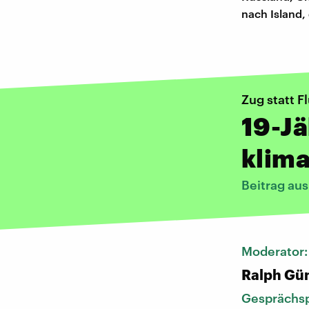
nach Island, 
Zug statt F
19-Jä
klima
Beitrag au
Moderator
Ralph Gü
Gesprächsp