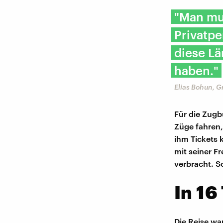
"Man mu
Privatpe
diese L
haben."
Elias Bohun, G
Für die Zugb
Züge fahren,
ihm Tickets k
mit seiner F
verbracht. So
In 16
Die Reise war