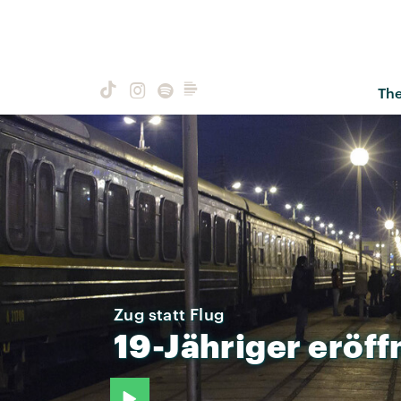
Th
Zug statt Flug
19-Jähriger
eröff