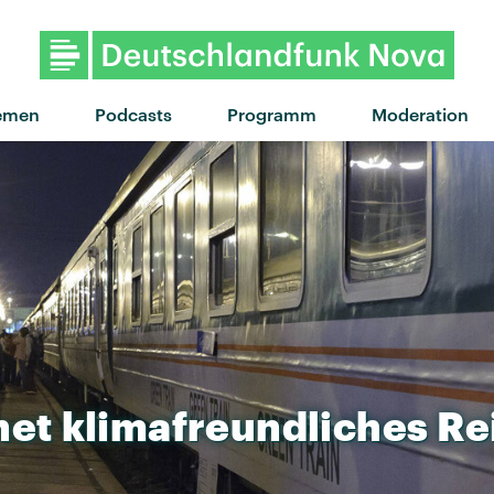
"Moaning Lisa Smile" von Wolf 
emen
Podcasts
Programm
Moderation
net
klimafreundliches
Re