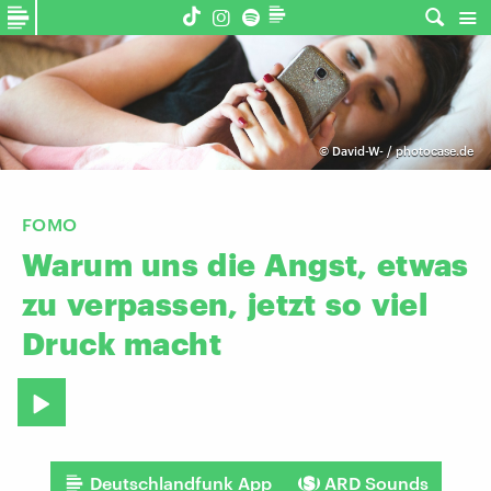
©
David-W- / photocase.de
FOMO
Warum
uns
die
Angst,
etwas
zu
verpassen,
jetzt
so
viel
Druck
macht
Deutschlandfunk App
ARD Sounds