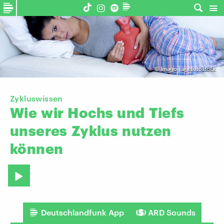
©
Imago | agefotostock
Zykluswissen
Wie
wir
Hochs
und
Tiefs
unseres
Zyklus
nutzen
können
Deutschlandfunk App
ARD Sounds