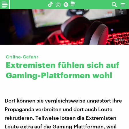
©
dpa
Online-Gefahr
Extremisten
fühlen
sich
auf
Gaming-Plattformen
wohl
Dort können sie vergleichsweise ungestört ihre
Propaganda verbreiten und dort auch Leute
rekrutieren. Teilweise lotsen die Extremisten
Leute extra auf die Gaming-Plattformen, weil