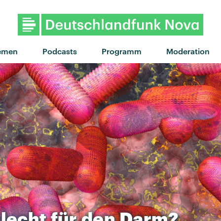
"Why Does My Heart 
emen
Podcasts
Programm
Moderation
lecht
für
den
Darm?