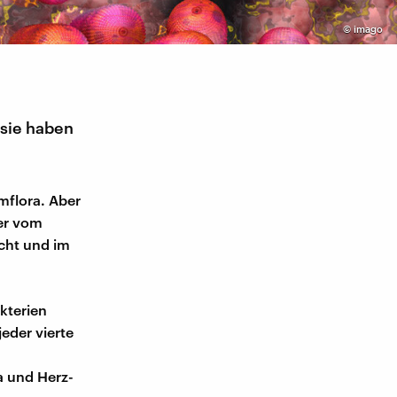
©
imago
sie haben
mflora. Aber
her vom
cht und im
kterien
eder vierte
 und Herz-