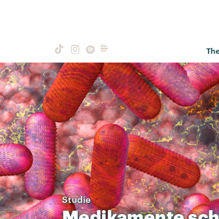
Th
Studie
Medikamente
sch