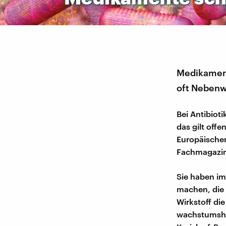
Medikament
oft Nebenw
Bei Antibiot
das gilt off
Europäischen
Fachmagazi
Sie haben im
machen, die
Wirkstoff di
wachstumshe