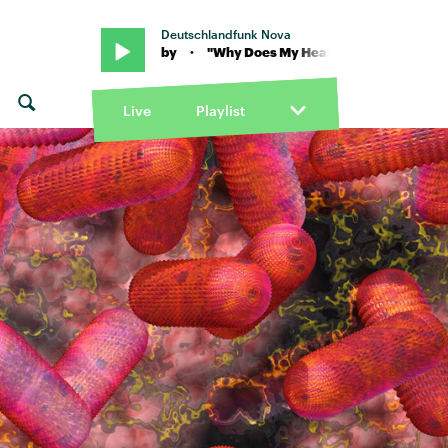
Deutschlandfunk Nova
Feel So Bad" von Moby · "Why Does My Heart Feel So Bad" von Moby
Live
Playlist