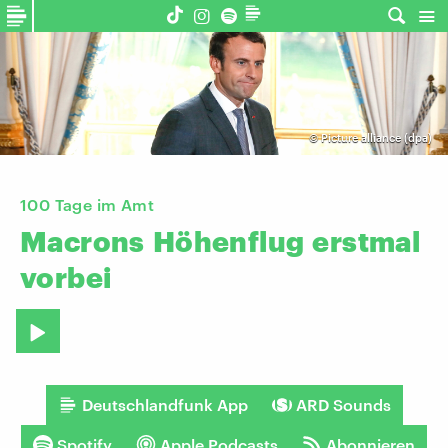
©
Picture alliance (dpa)
100 Tage im Amt
Macrons
Höhenflug
erstmal
vorbei
Deutschlandfunk App
ARD Sounds
Spotify
Apple Podcasts
Abonnieren