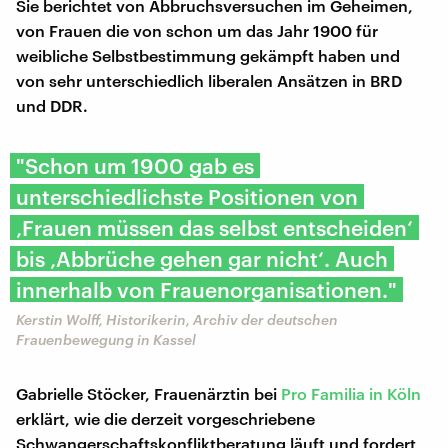
Sie berichtet von Abbruchsversuchen im Geheimen,
von Frauen die von schon um das Jahr 1900 für
weibliche Selbstbestimmung gekämpft haben und
von sehr unterschiedlich liberalen Ansätzen in BRD
und DDR.
"Schon um 1900 gab es
unterschiedlichste Positionen von
‚Frauen müssen das selbst entscheiden‘
bis ‚Abbrüche gehen gar nicht‘. Auch
innerhalb von Frauenorganisationen."
Kerstin Wolff, Historikerin, Archiv der deutschen
Frauenbewegung in Kassel
Gabrielle Stöcker, Frauenärztin bei
Pro Familia in Köln
erklärt, wie die derzeit vorgeschriebene
Schwangerschaftskonfliktberatung läuft und fordert