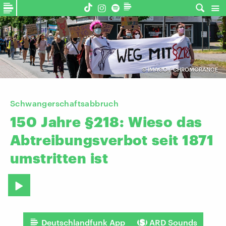
©
IMAGO / CHROMORANGE
Schwangerschaftsabbruch
150
Jahre
§218:
Wieso
das
Abtreibungsverbot
seit
1871
umstritten
ist
Deutschlandfunk App
ARD Sounds