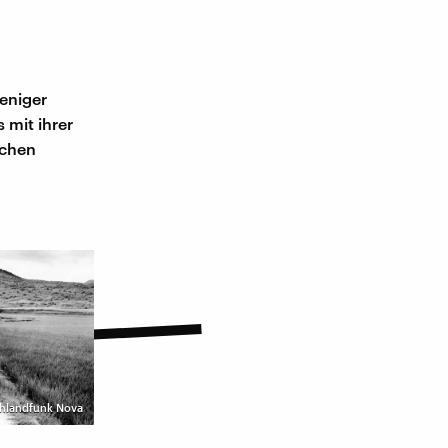
eniger
 mit ihrer
achen
schlandfunk Nova