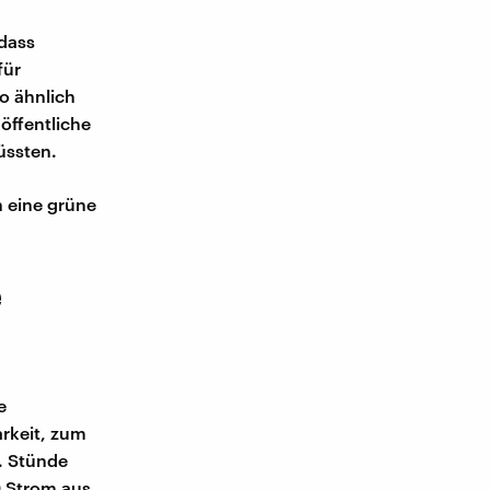
dass
für
o ähnlich
öffentliche
üssten.
 eine grüne
e
e
arkeit, zum
t. Stünde
0 Strom aus