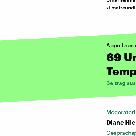
klimafreundl
Appell aus 
69 U
Temp
Beitrag au
Moderatori
Diane Hie
Gesprächsp