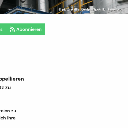
©
picture alliance/dpa/Sputnik | Pavel Lvov
ts
Abonnieren
ppellieren
tz zu
teien zu
ich ihre