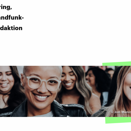
ing,
andfunk-
daktion
©
Joel Muniz