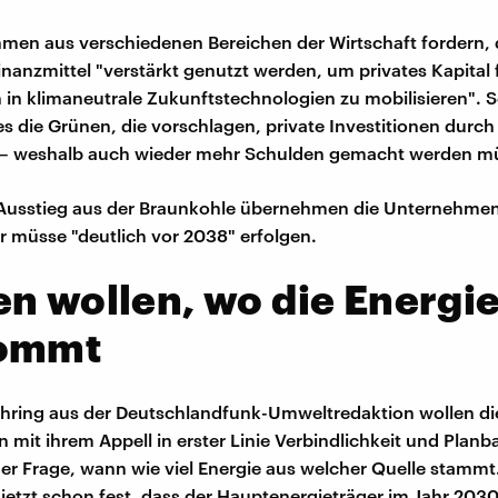
men aus verschiedenen Bereichen der Wirtschaft fordern, 
inanzmittel "verstärkt genutzt werden, um privates Kapital 
n in klimaneutrale Zukunftstechnologien zu mobilisieren". S
es die Grünen, die vorschlagen, private Investitionen durch 
 – weshalb auch wieder mehr Schulden gemacht werden m
 Ausstieg aus der Braunkohle übernehmen die Unternehmen
r müsse "deutlich vor 2038" erfolgen.
n wollen, wo die Energi
ommt
hring aus der Deutschlandfunk-Umweltredaktion wollen di
mit ihrem Appell in erster Linie Verbindlichkeit und Planb
 der Frage, wann wie viel Energie aus welcher Quelle stamm
 jetzt schon fest, dass der Hauptenergieträger im Jahr 203