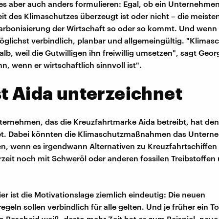
s aber auch anders formulieren: Egal, ob ein Unternehmen
t des Klimaschutzes überzeugt ist oder nicht – die meiste
arbonisierung der Wirtschaft so oder so kommt. Und wenn
öglichst verbindlich, planbar und allgemeingültig. "Klimasc
alb, weil die Gutwilligen ihn freiwillig umsetzen", sagt Geor
, wenn er wirtschaftlich sinnvoll ist".
t Aida unterzeichnet
ernehmen, das die Kreuzfahrtmarke Aida betreibt, hat den
et. Dabei könnten die Klimaschutzmaßnahmen das Unter
en, wenn es irgendwann Alternativen zu Kreuzfahrtschiffen
rzeit noch mit Schweröl oder anderen fossilen Treibstoffen
er ist die Motivationslage ziemlich eindeutig: Die neuen
geln sollen verbindlich für alle gelten. Und je früher ein To
Bescheid weiß, desto mehr Zeit hat es zum Beispiel, neue