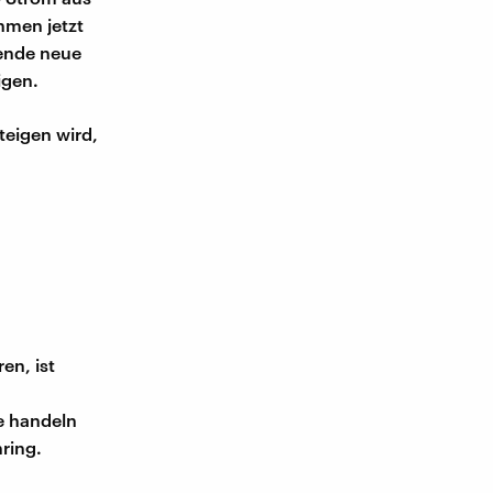
hmen jetzt
hende neue
igen.
teigen wird,
en, ist
e handeln
ring.