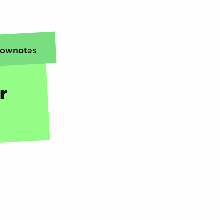
ownotes
r