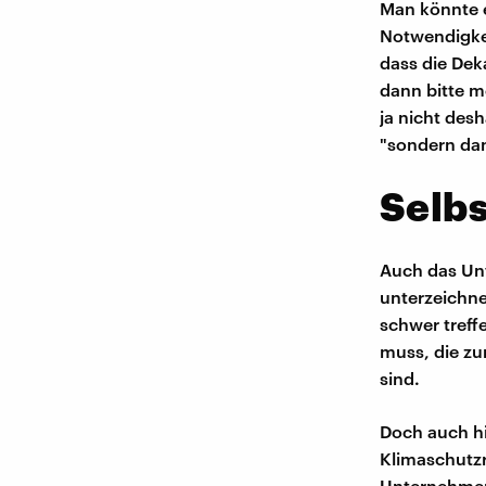
Man könnte e
Notwendigkei
dass die Dek
dann bitte m
ja nicht desh
"sondern dann
Selbs
Auch das Unt
unterzeichn
schwer treff
muss, die zu
sind.
Doch auch hi
Klimaschutzre
Unternehmen 