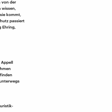
 von der
n wissen,
 sie kommt,
hutz passiert
g Ehring,
 Appell
nehmen
 finden
 unterwegs
uristik-