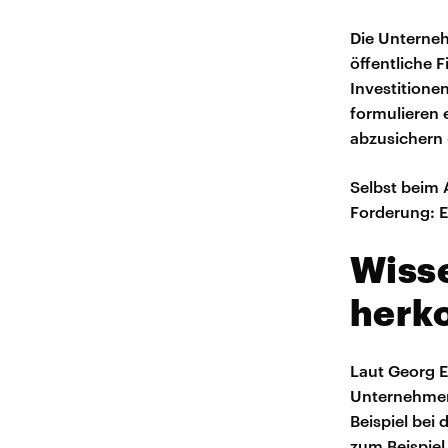
Die Unterneh
öffentliche F
Investitione
formulieren 
abzusichern
Selbst beim
Forderung: E
Wisse
herk
Laut Georg E
Unternehmen 
Beispiel bei
zum Beispiel