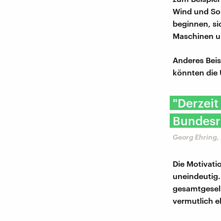
Wind und Son
beginnen, si
Maschinen un
Anderes Beis
könnten die 
"Derzeit
Bundesr
Georg Ehring,
Die Motivati
uneindeutig.
gesamtgesell
vermutlich e