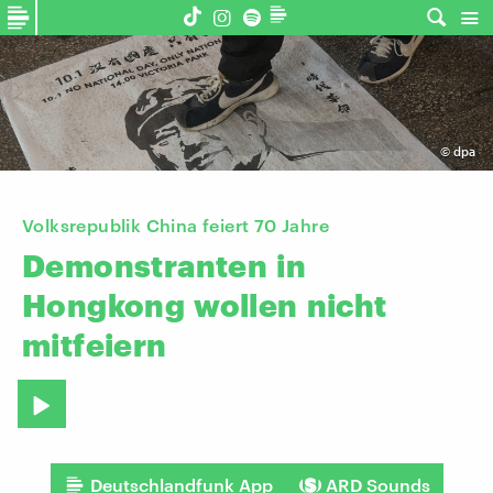
©
dpa
Volksrepublik China feiert 70 Jahre
Demonstranten
in
Hongkong
wollen
nicht
mitfeiern
Deutschlandfunk App
ARD Sounds