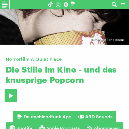
©
rolleyes | photocase
Horrorfilm A Quiet Place
Die
Stille
im
Kino
-
und
das
knusprige
Popcorn
Deutschlandfunk App
ARD Sounds
Spotify
Apple Podcasts
Abonnieren