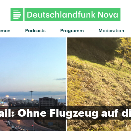
emen
Podcasts
Programm
Moderation
ail:
Ohne
Flugzeug
auf
d