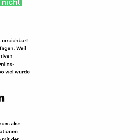
 nicht
 erreichbar!
 Tagen. Weil
ativen
nline-
o viel würde
n
muss also
tationen
 mit der