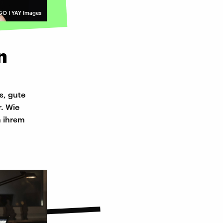
O I YAY Images
n
s, gute
. Wie
n ihrem