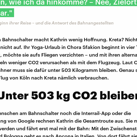
n, wie ich da hinkomme? – Nee, Zielort
ar."
inn ihrer Reise – und die Antwort des Bahnangestellten
Bahnschalter macht Kathrin wenig Hoffnung. Kreta? Nicht
 nicht auf. Ihr Yoga-Urlaub in Chora Sfakion beginnt in vier
, möchte sie aufs Fliegen verzichten – und mit ihren altern
eln weniger CO2 verursachen als mit dem Flugzeug. Laut O
hner muss sie dafür unter 503 Kilogramm bleiben. Genau s
Flug von Köln nach Kreta nämlich verbrauchen.
 Unter 503 kg CO2 bleibe
nschen am Bahnschalter noch die Interrail-App oder die
g von Google rechnen Kathrin die Gesamtroute aus. Sie 
 werden und fährt erst mal mit der Bahn: Mit den Zwischens
Bologna geht es nach Ancona in Italien. Von dort fährt sie