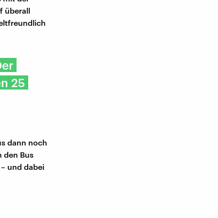
f überall
eltfreundlich
Der
en 25
aus dann noch
n den Bus
 – und dabei