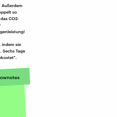
e. Außerdem
oppelt so
 das CO2-
r
genleistung!
, indem sie
n. Sechs Tage
kostet".
ownotes