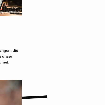
ago | Westend61
ungen, die
e unser
heit.