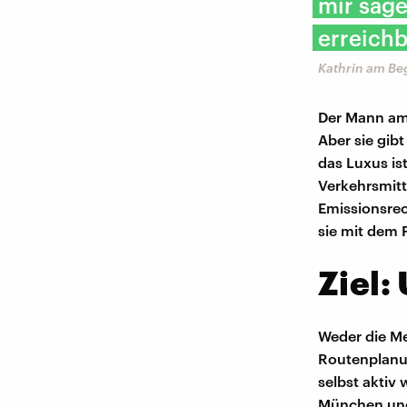
mir sage
erreichb
Kathrin am Beg
Der Mann am 
Aber sie gibt
das Luxus ist
Verkehrsmitt
Emissionsrec
sie mit dem 
Ziel:
Weder die Me
Routenplanun
selbst aktiv
München und 