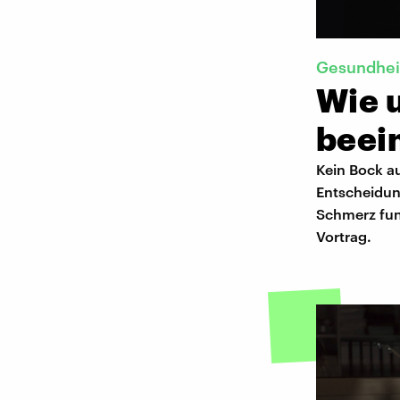
Gesundhei
Wie 
beein
Kein Bock au
Entscheidun
Schmerz funk
Vortrag.