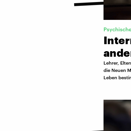
Psychisch
Inte
ande
Lehrer, Elt
die Neuen Me
Leben besti