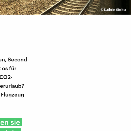
©
Kathrin Sielker
ten, Second
 es für
 CO2-
erurlaub?
e Flugzeug
en sie