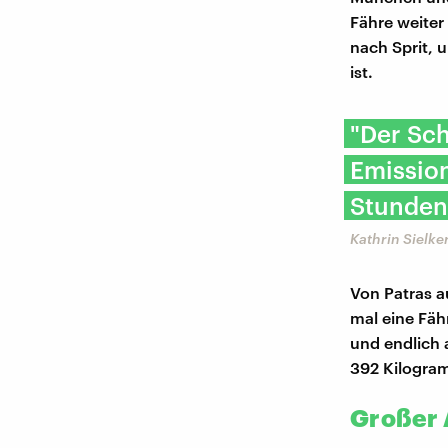
Fähre weiter 
nach Sprit, u
ist.
"Der Sch
Emission
Stunden
Kathrin Sielke
Von Patras a
mal eine Fä
und endlich 
392 Kilogram
Großer 