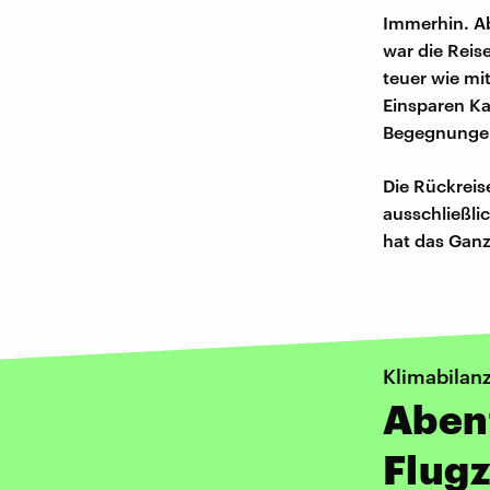
Immerhin. Ab
war die Reis
teuer wie mi
Einsparen Ka
Begegnungen
Die Rückreis
ausschließli
hat das Ganz
Klimabilan
Abent
Flugz