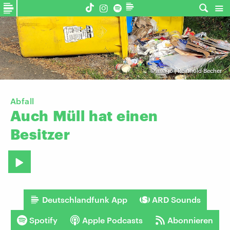
©
imago | Reinhold Becher
Abfall
Auch
Müll
hat
einen
Besitzer
Deutschlandfunk App
ARD Sounds
Spotify
Apple Podcasts
Abonnieren