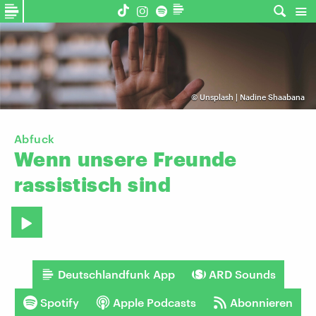
©
Unsplash | Nadine Shaabana
Abfuck
Wenn
unsere
Freunde
rassistisch
sind
Deutschlandfunk App
ARD Sounds
Spotify
Apple Podcasts
Abonnieren