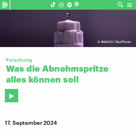
©
IMAGO | NurPhoto
Forschung
Was
die
Abnehmspritze
alles
können
soll
17. September 2024