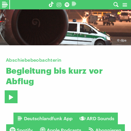
©
dpa
Abschiebebeobachterin
Begleitung
bis
kurz
vor
Abflug
Deutschlandfunk App
ARD Sounds
Spotify
Apple Podcasts
Abonnieren