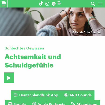
©
Pexels / Liza Summer
Schlechtes Gewissen
Achtsamkeit
und
Schuldgefühle
Deutschlandfunk App
ARD Sounds
Spotify
Apple Podcasts
Abonnieren