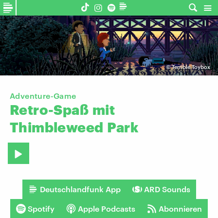
©
Terrible Toybox
Adventure-Game
Retro-Spaß
mit
Thimbleweed
Park
Deutschlandfunk App
ARD Sounds
Spotify
Apple Podcasts
Abonnieren