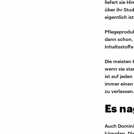
liefert sie H
über ihr Stu
eigentlich is
Pflegeproduk
dann schon, o
Inhaltsstoffe
Die meisten 
wenn sie sta
ist auf jeden
immer einen 
zu verlassen
Es na
Auch Dominik
kämpfen. Die