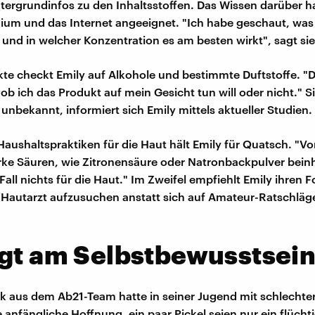
intergrundinfos zu den Inhaltsstoffen. Das Wissen darüber ha
dium und das Internet angeeignet. "Ich habe geschaut, was
t und in welcher Konzentration es am besten wirkt", sagt sie
te checkt Emily auf Alkohole und bestimmte Duftstoffe. "D
b ich das Produkt auf mein Gesicht tun will oder nicht." Si
 unbekannt, informiert sich Emily mittels aktueller Studien.
Haushaltspraktiken für die Haut hält Emily für Quatsch. "Vo
rke Säuren, wie Zitronensäure oder Natronbackpulver beinh
 Fall nichts für die Haut." Im Zweifel empfiehlt Emily ihren 
Hautarzt aufzusuchen anstatt sich auf Amateur-Ratschläge
.
gt am Selbstbewusstsei
 aus dem Ab21-Team hatte in seiner Jugend mit schlechte
 anfängliche Hoffnung, ein paar Pickel seien nur ein flücht