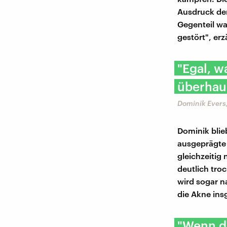
Ausdruck der
Gegenteil wa
gestört", er
"Egal, w
überhaup
Dominik Evers
Dominik blie
ausgeprägte
gleichzeitig
deutlich tro
wird sogar n
die Akne ins
"Wenn du