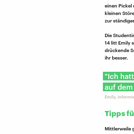
einen Pickel
kleinen Stör
zur ständige
Die Studenti
14 litt Emily
drückende Sc
ihr besser.
"Ich hat
auf dem
Emily, informi
Tipps f
Mittlerweile