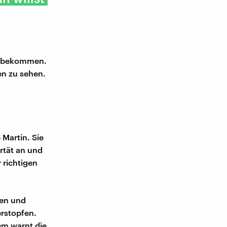
ff bekommen.
en zu sehen.
 Martin. Sie
ertät an und
 richtigen
ben und
erstopfen.
em warnt die