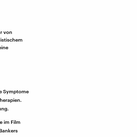
hr von
listischem
eine
ie Symptome
herapien.
ung.
e im Film
 Bankers