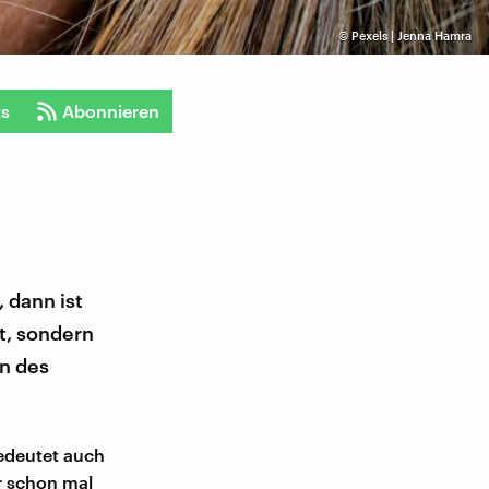
©
Pexels | Jenna Hamra
ts
Abonnieren
 dann ist
t, sondern
an des
edeutet auch
er schon mal