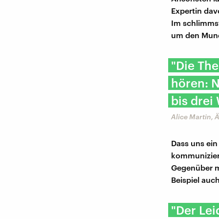
Expertin dav
Im schlimmst
um den Mund 
"Die The
hören: 
bis drei
Alice Martin, Ä
Dass uns ein
kommuniziere
Gegenüber m
Beispiel auc
"Der Lei