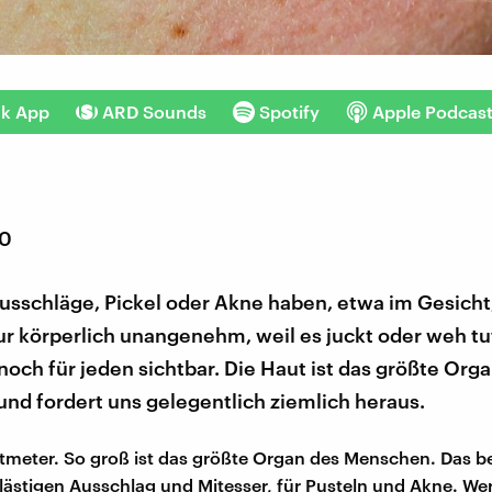
nk App
ARD Sounds
Spotify
Apple Podcas
20
sschläge, Pickel oder Akne haben, etwa im Gesicht,
ur körperlich unangenehm, weil es juckt oder weh tu
 noch für jeden sichtbar. Die Haut ist das größte Org
nd fordert uns gelegentlich ziemlich heraus.
meter. So groß ist das größte Organ des Menschen. Das b
ür lästigen Ausschlag und Mitesser, für Pusteln und Akne. W