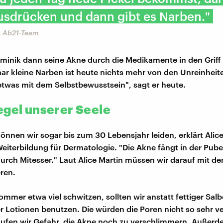
usdrücken und dann gibt es Narben."
, Ab21-Team
ominik dann seine Akne durch die Medikamente in den Gri
paar kleine Narben ist heute nichts mehr von den Unreinheit
twas mit dem Selbstbewusstsein", sagt er heute.
egel unserer Seele
önnen wir sogar bis zum 30 Lebensjahr leiden, erklärt Alice
 Weiterbildung für Dermatologie. "Die Akne fängt in der Pub
durch Mitesser." Laut Alice Martin müssen wir darauf mit der
eren.
Sommer etwa viel schwitzen, sollten wir anstatt fettiger Sal
r Lotionen benutzen. Die würden die Poren nicht so sehr v
ufen wir Gefahr, die Akne noch zu verschlimmern. Außerd