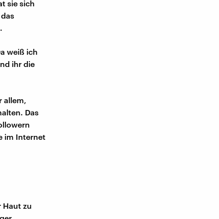
t sie sich
 das
.
a weiß ich
nd ihr die
r allem,
alten. Das
Followern
 im Internet
n
r Haut zu
iger