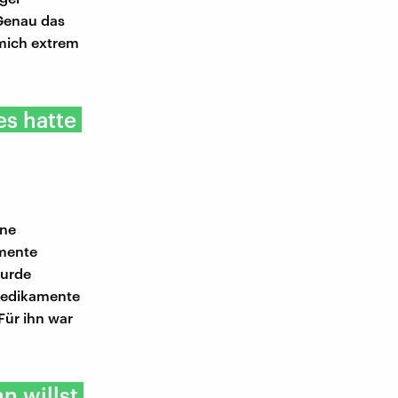
"Genau das
 mich extrem
es hatte
ine
mente
wurde
 Medikamente
Für ihn war
n willst