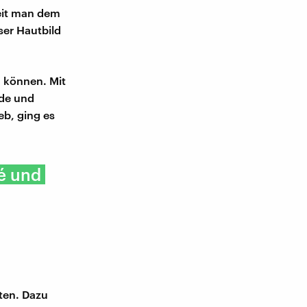
keit man dem
ser Hautbild
 können. Mit
nde und
eb, ging es
té und
kten. Dazu