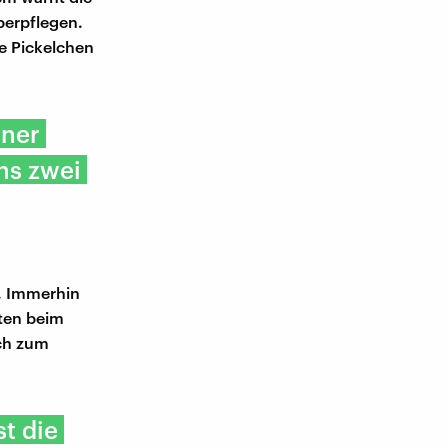
berpflegen.
ne Pickelchen
iner
ns zwei
n. Immerhin
ten beim
ch zum
t die