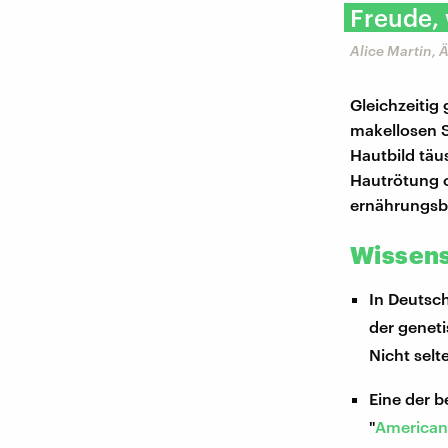
Freude, 
Alice Martin, Ä
Gleichzeitig 
makellosen S
Hautbild täu
Hautrötung o
ernährungsbe
Wissens
In Deutsch
der genet
Nicht selt
Eine der b
"
American