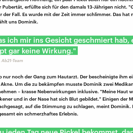
 Pubertät, erfüllte sich für den damals 13-Jährigen nicht. 
r der Fall. Es wurde mit der Zeit immer schlimmer. Das hat
zählt uns Dominik.
as ich mir ins Gesicht geschmiert hab, 
t gar keine Wirkung."
, Ab21-Team
b nur noch der Gang zum Hautarzt. Der bescheinigte ihm e
 Akne. Um die zu bekämpfen musste Dominik zwei Medika
 nehmen – krasse Nebenwirkungen inklusive. "Meine Haut 
ckener und in der Nase hat sich Blut gebildet." Einigen der
achgesagt, auf die Stimmung zu schlagen, meint Dominik. 
gesamt ein schmerzhaftes Erlebnis.
 jeden Tag neue Pickel bekommst, dan