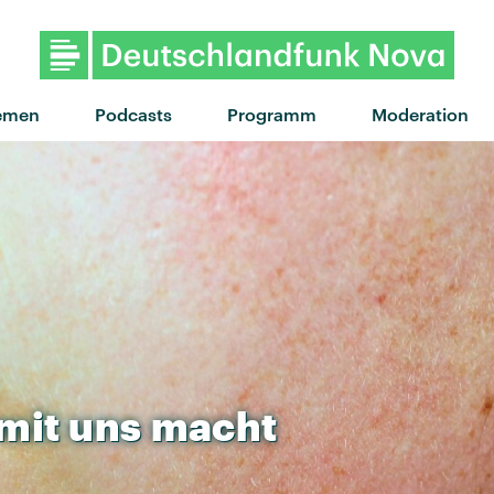
emen
Podcasts
Programm
Moderation
mit
uns
macht